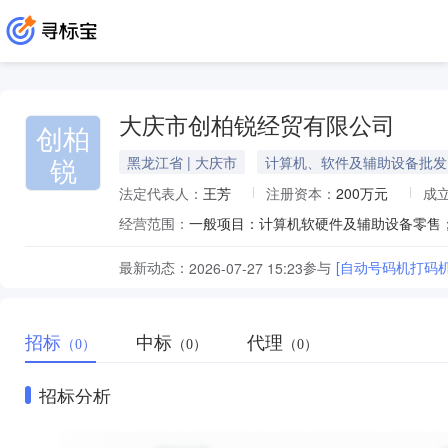
大庆市创柏锐经贸有限公司
创柏
锐
黑龙江省 | 大庆市
计算机、软件及辅助设备批发
法定代表人：
王芳
注册资本：
200万元
成
经营范围：
最新动态：
参与
[自动号码机打码
2026-07-27 15:23
招标
中标
代理
（0）
（0）
（0）
招标分析