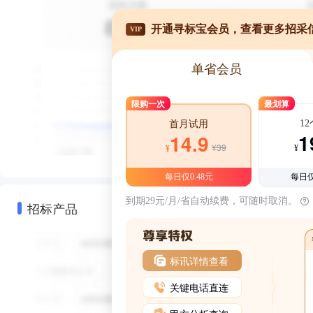
开通寻标宝会员，查看更多招采
VIP
单省会员
限购一次
最划算
1
首月试用
1
14.9
¥39
¥
¥
每日仅0.48元
每日仅
到期29元/月/省自动续费，可随时取消。
招标产品
标讯详情查看
关键电话直连