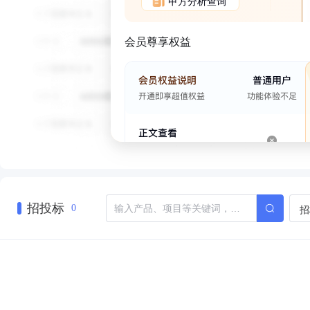
甲方分析查询
会员尊享权益
招投标
招
0