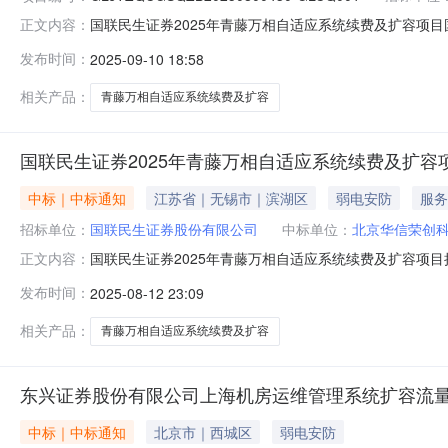
国联民生证券2025年青藤万相自适应系统续费及扩容项目国联
正文内容：
GLCQ001根据招标投标的有关法律、法规、规章和招
发布时间：
2025-09-10 18:58
结果公示如下:预中标人名称：北京华信荣创科技有限公司中
国联民生证
相关产品：
青藤万相自适应系统续费及扩容
国联民生证券2025年青藤万相自适应系统续费及扩
中标｜中标通知
江苏省｜无锡市｜滨湖区
弱电安防
服务
招标单位：
国联民生证券股份有限公司
中标单位：
北京华信荣创
国联民生证券2025年青藤万相自适应系统续费及扩容项
正文内容：
一、采购人、采购项目名称和内容采购人：国联民生证券股
发布时间：
2025-08-12 23:09
年青藤万相自适应系统续费及扩容二、采用单一来源的原
平台”软件，主要部署在互联网DMZ
相关产品：
青藤万相自适应系统续费及扩容
东兴证券股份有限公司上海机房运维管理系统扩容流
中标｜中标通知
北京市｜西城区
弱电安防