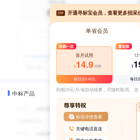
开通寻标宝会员，查看更多招采
VIP
单省会员
限购一次
最划算
1
首月试用
1
14.9
¥39
¥
¥
每日仅0.48元
每日仅
到期29元/月/省自动续费，可随时取消。
中标产品
标讯详情查看
关键电话直连