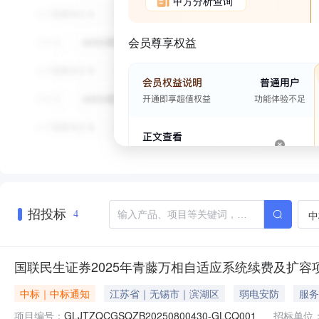
甲方分析查询
会员尊享权益
招投标
中
4
国联民生证券2025年青藤万相自适应系统续费及扩容
中标｜中标通知
江苏省｜无锡市｜滨湖区
弱电安防
服务
项目编号：
GLJTZQCGSQZB20250800430-GLCQ001
招标单位