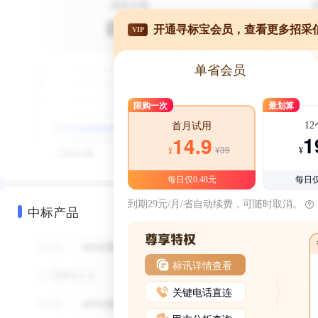
开通寻标宝会员，查看更多招采
VIP
单省会员
限购一次
最划算
1
首月试用
1
14.9
¥39
¥
¥
每日仅0.48元
每日仅
到期29元/月/省自动续费，可随时取消。
中标产品
标讯详情查看
关键电话直连