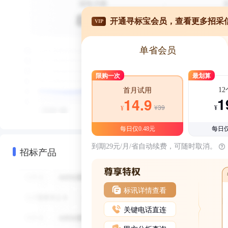
开通寻标宝会员，查看更多招采
VIP
单省会员
限购一次
最划算
1
首月试用
1
14.9
¥39
¥
¥
每日仅0.48元
每日仅
到期29元/月/省自动续费，可随时取消。
招标产品
标讯详情查看
关键电话直连