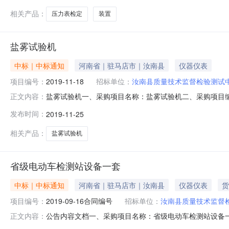
相关产品：
压力表检定
装置
盐雾试验机
中标｜中标通知
河南省｜驻马店市｜汝南县
仪器仪表
项目编号：
2019-11-18
招标单位：
汝南县质量技术监督检验测试
盐雾试验机一、采购项目名称：盐雾试验机二、采购项目编号：
正文内容：
湖区走马岭街道走新路88号1栋联系人：冯继东联系方式：1
发布时间：
2019-11-25
23号联系人：邵军联系方式：039680596082.采购代
相关产品：
盐雾试验机
省级电动车检测站设备一套
中标｜中标通知
河南省｜驻马店市｜汝南县
仪器仪表
货
项目编号：
2019-09-16合同编号
招标单位：
汝南县质量技术监督
公告内容文档一、采购项目名称：省级电动车检测站设备一套二、
正文内容：
址：华苑产业区海泰西路18号联系人：张银联系方式：133