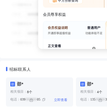
甲方分析查询
会员尊享权益
招标联系人
邵*
邵*
邵
邵
个
个
8
4
相关项目：
相关项目：
立即查看
电话：
039
05
电话：
135
3
*******
******