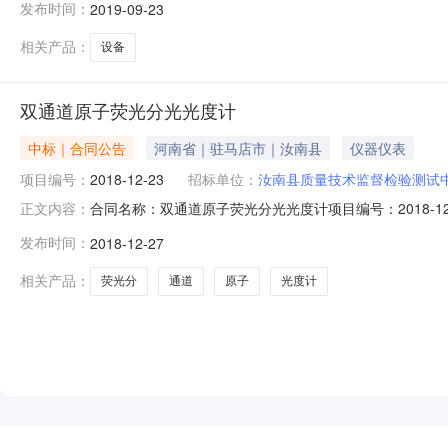
发布时间：
2019-09-23
大道联系人：邵军联系方式：135076405392.采购代
相关产品：
设备
双通道原子荧光分光光度计
中标｜合同公告
河南省｜驻马店市｜汝南县
仪器仪表
项目编号：
2018-12-23
招标单位：
汝南县质量技术监督检验测试
合同名称：双通道原子荧光分光光度计项目编号：2018-
正文内容：
有限公司合同金额：14.6万元合同签订日期：2018-12-18合
发布时间：
2018-12-27
相关产品：
荧光分
通道
原子
光度计
NEW
HOT
5折起