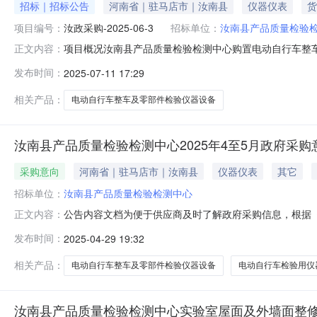
招标｜招标公告
河南省｜驻马店市｜汝南县
仪器仪表
货
项目编号：
汝政采购-2025-06-3
招标单位：
汝南县产品质量检验
项目概况汝南县产品质量检验检测中心购置电动自行车整
正文内容：
站(以下简称“交易平台网站”)（https://ggzy.zhu
发布时间：
2025-07-11 17:29
善企业投标所需资料信息，由企业自行核验通过，最后根据
相关产品：
电动自行车整车及零部件检验仪器设备
汝南县产品质量检验检测中心2025年4至5月政府采购
采购意向
河南省｜驻马店市｜汝南县
仪器仪表
其它
招标单位：
汝南县产品质量检验检测中心
公告内容文档为便于供应商及时了解政府采购信息，根据《
正文内容：
测中心2025年4（至）5月采购意向公开如下：序号采
发布时间：
2025-04-29 19:32
检测中心购置电动自行车整车及零部件检验仪器设备项目因国
大，需购置一批电动自行
相关产品：
电动自行车整车及零部件检验仪器设备
电动自行车检验用仪
汝南县产品质量检验检测中心实验室屋面及外墙面整