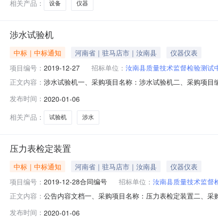
相关产品：
设备
仪器
涉水试验机
中标｜中标通知
河南省｜驻马店市｜汝南县
仪器仪表
项目编号：
2019-12-27
招标单位：
汝南县质量技术监督检验测试
涉水试验机一、采购项目名称：涉水试验机二、采购项目编号：
正文内容：
区联系人：展毓湜联系方式：18698128318四、合同
发布时间：
2020-01-06
135076405392.采购代理机构：地址：联系人：联系方
相关产品：
试验机
涉水
压力表检定装置
中标｜中标通知
河南省｜驻马店市｜汝南县
仪器仪表
项目编号：
2019-12-28合同编号
招标单位：
汝南县质量技术监督
公告内容文档一、采购项目名称：压力表检定装置二、采购项目
正文内容：
花园路28号院联系人：武浩联系方式：61770088四、
发布时间：
2020-01-06
方式：135076405392.采购代理机构：地址：联系人：