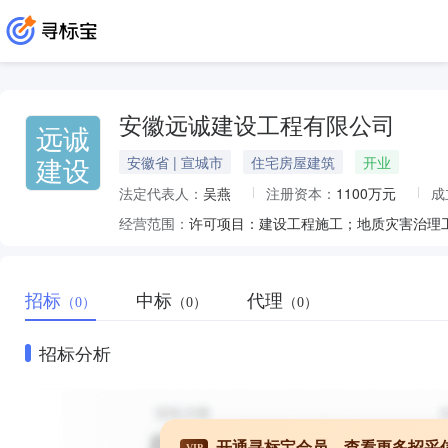
安徽远诚建设工程有限公司
远诚
建设
安徽省 | 宣城市
住宅房屋建筑
开业
法定代表人：
吴燕
注册资本：
1100万元
成
经营范围：
招标
中标
代理
（0）
（0）
（0）
招标分析
开通寻标宝会员，查看更多招采
VIP