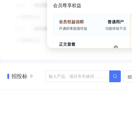
会员尊享权益
招投标
招
0