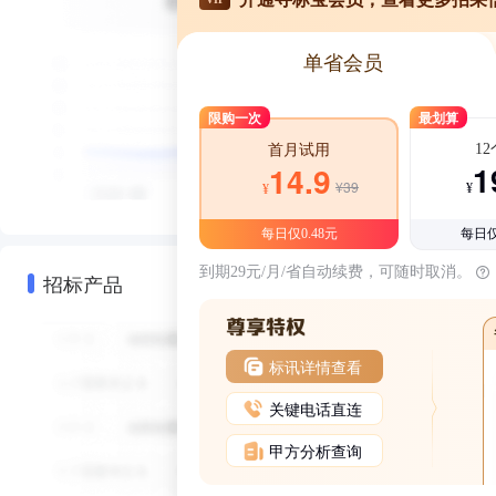
单省会员
限购一次
最划算
1
首月试用
1
14.9
¥39
¥
¥
每日仅0.48元
每日仅
到期29元/月/省自动续费，可随时取消。
招标产品
标讯详情查看
关键电话直连
甲方分析查询