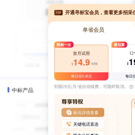
开通寻标宝会员，查看更多招采
VIP
单省会员
限购一次
最划算
1
首月试用
1
14.9
¥39
¥
¥
每日仅0.48元
每日仅
到期29元/月/省自动续费，可随时取消。
中标产品
标讯详情查看
关键电话直连