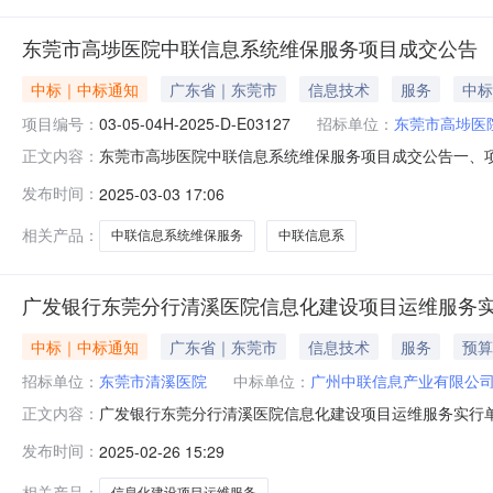
东莞市高埗医院中联信息系统维保服务项目成交公告
中标｜中标通知
广东省｜东莞市
信息技术
服务
中标
项目编号：
03-05-04H-2025-D-E03127
招标单位：
东莞市高埗医
东莞市高埗医院中联信息系统维保服务项目成交公告一、项目编号
正文内容：
三、中标（成交）信息供应商名称：广州中联信息产业有限公
发布时间：
2025-03-03 17:06
供应商名称服务名称服务范围服务要求服务时间服务标准
月详见采购文
相关产品：
中联信息系统维保服务
中联信息系
广发银行东莞分行清溪医院信息化建设项目运维服务
中标｜中标通知
广东省｜东莞市
信息技术
服务
预算
招标单位：
东莞市清溪医院
中标单位：
广州中联信息产业有限公
广发银行东莞分行清溪医院信息化建设项目运维服务实行
正文内容：
服务拟采购的货物或服务的说明：广发银行东莞分行清溪医院信
发布时间：
2025-02-26 15:29
购方式的原因及说明:只能从唯一供应商处采购。二、拟定供
26日至202
相关产品：
信息化建设项目运维服务