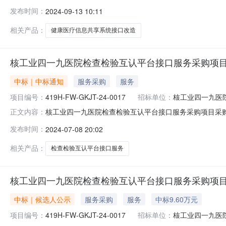
公室三地址和联系方式东莞市高埗镇创兴中路2号四项目名称
发布时间：
2024-09-13 10:11
要求项目预算价23000元，要求详见《用户需求书》八
地址1：广州市白云区
相关产品：
健康医疗信息共享系统接口改造
核工业四一九医院检查检验互认平台接口服务采购项
中标｜中标通知
服务采购
服务
项目编号：
419H-FW-GKJT-24-0017
招标单位：
核工业四一九医
核工业四一九医院检查检验互认平台接口服务采购项目采
正文内容：
务采购项目采购项目经评审采购结果已确定/成交候选人公示期
发布时间：
2024-07-08 20:02
验互认平台接口服务采购项目[核工业四一九医院检查检验互
相关产品：
检查检验互认平台接口服务
核工业四一九医院检查检验互认平台接口服务采购项
中标｜候选人公示
服务采购
服务
中标9.60万元
项目编号：
419H-FW-GKJT-24-0017
招标单位：
核工业四一九医