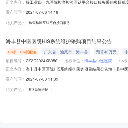
核工业四一九医院检查检验互认平台接口服务采购项目成
正文内容：
一九医院检查检验互认平台接口服务采购项目项目编号：419H-FW
发布时间：
2024-07-06 14:18
束，评审委员会推荐成交候选人情况如下：序号成交候选人
相关产品：
检查检验互认平台接口服务
海丰县中医医院HIS系统维护采购项目结果公告
中标｜中标通知
广东省｜汕尾市｜海丰县
预算40万元
中
项目编号：
ZZZC2024XS056
招标单位：
海丰县中医医院
中标
海丰县中医医院HIS系统维护采购项目结果公告海丰县中医医
正文内容：
购项目结果公告中招智采（广东）科技有限公司受海丰县中医医
发布时间：
2024-07-03 11:39
ZZZC2024XS056）采用线上询价方式进行采购。现就
最
相关产品：
HIS系统维护