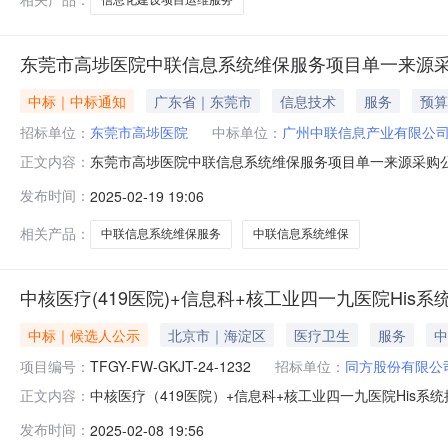
东莞市高埗医院中联信息系统维保服务项目单一来源
中标｜中标通知
广东省｜东莞市
信息技术
服务
预算
招标单位：
东莞市高埗医院
中标单位：
广州中联信息产业有限公
东莞市高埗医院中联信息系统维保服务项目单一来源采购
正文内容：
说明：东莞市高埗医院中联信息系统维保服务拟采购的货物或
发布时间：
2025-02-19 19:06
供应商信息名称：广州中联信息产业有限公司地址：广州市黄埔区
购人联系人：东
相关产品：
中联信息系统维保服务
中联信息系统维保
中核医疗(419医院)+信息科+核工业四一九医院His
中标｜候选人公示
北京市｜海淀区
医疗卫生
服务
中
项目编号：
TFGY-FW-GKJT-24-1232
招标单位：
同方股份有限公
中核医疗（419医院）+信息科+核工业四一九医院His
正文内容：
寻源）成交候选人公示1、项目基本信息项目名称：中核医疗（4
发布时间：
2025-02-08 19:56
示期：2025年02月08日19时30分-2025年02月