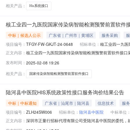
相关产品：
His系统接口
核工业四一九医院国家传染病智能检测预警前置软件
中标｜候选人公示
广东省｜广州市｜黄埔区
服务采购
服
项目编号：
TFGY-FW-GKJT-24-0648
招标单位：
核工业四一九医
核工业四一九医院国家传染病智能检测预警前置软件接口
正文内容：
息项目名称：核工业四一九医院国家传染病智能检测预警前置软件接口
发布时间：
2025-02-08 19:26
00分3、本项目的评审工作已经结束，评审委员会推荐成交
相关产品：
国家传染病智能检测预警前置软件接口
陆河县中医院HIS系统政策性接口服务询价结果公告
中标｜中标通知
广东省｜汕尾市｜陆河县
信息技术
服务
项目编号：
ZLH24SW006
招标单位：
陆河县中医院
中标单位
深圳市正量行招标代理有限公司受陆河县中医院的委托，就陆
正文内容：
目名称：陆河县中医院HIS系统政策性接口服务三、项目预