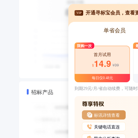
开通寻标宝会员，查看
VIP
单省会员
限购一次
首月试用
14.9
¥39
¥
每日仅0.48元
到期29元/月/省自动续费，可随
招标产品
标讯详情查看
关键电话直连