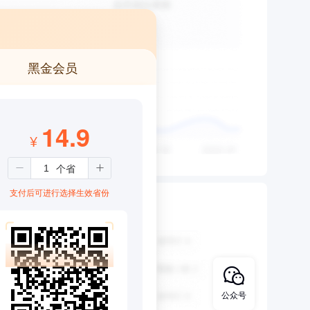
黑金会员
14.9
¥
支付后可进行选择生效省份
公众号