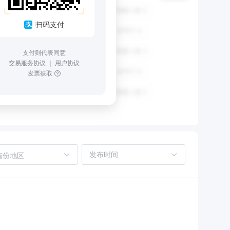
扫码支付
支付则代表同意
交易服务协议
｜
用户协议
发票获取
省份地区