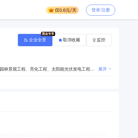
登录/注册
企业全景
取消收藏
监控
市政工程、环保工程、配电工程、电子与智能化工程、消防工程、水利工程、道路工程、装饰装修工程、园林景观工程、亮化工程、太阳能光伏发电工程施工；广告牌、护栏、牌坊、大门、宣传栏浮雕、雕塑长廊、凉亭、金属门楼、温室大棚、智能温室大棚制作、销售、安装；服装加工、销售；监控设备、多媒体设备、监控器材销售、安装、维修；电热科技技术研发；石墨烯发热线缆、碳晶电热板、电取暖设备、线路灯、太阳能路灯、体育器材生产、销售、安装及维护；校园文化设备、教学设备、垃圾桶、环卫设备、五金、LED显示屏、乐器、电子产品、家用电器、农业机械设备、农药、肥料、温室大棚配件、卷帘机、棉被、拱杆、横拉杆、日用百货、家具、医用呼叫器、中心供氧系统、无影灯、医用车、床、座椅、担架、不锈钢制品、一类医疗器械、木制品销售；草坪、塑胶跑道铺设；苗木种植、销售；园林绿化工程施工及养护。（依法须经批准的项目，经相关部门批准后方可开展经营活动）
展开