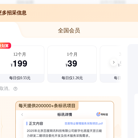
更多招采信息
全国会员
最划算
12个月
1个月
3个月
199
39
99
¥
¥
¥
每日仅0.55元
每日仅1.26元
每日仅1.08元
时取消。