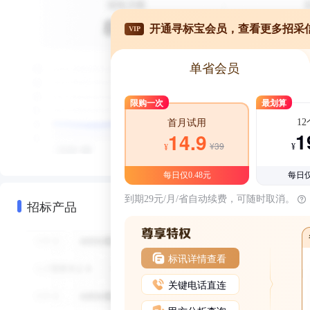
开通寻标宝会员，查看更多招采
VIP
单省会员
限购一次
最划算
1
首月试用
1
14.9
¥39
¥
¥
每日仅0.48元
每日仅
到期29元/月/省自动续费，可随时取消。
招标产品
标讯详情查看
关键电话直连