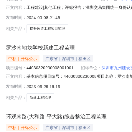
工程建设|其他工程；评标报告；深圳交易集团统一身份
正文内容：
2024-03-0815:49:27一、项目基本情况标段名称：金
发布时间：
2024-03-08 21:45
式：公开招标招标控制价：128.75万元资审方式：资格后
相关产品：
提升改造工程项目监理
罗沙南地块学校新建工程监理
中标｜开标公示
广东省｜深圳市｜福田区
项目编号：
44030320230008001001
招标单位：
深圳市九州建设
基本信息项目编号：44030320230008项目名称：罗沙
正文内容：
44030320230008001001标段名称：罗沙南地块学
发布时间：
2023-06-29 19:16
节：资格审查环节公示内容：资审结果及业绩文件序号单位
相关产品：
新建工程监理
环观南路(大和路-平大路)综合整治工程监理
中标｜开标公示
广东省｜深圳市｜福田区