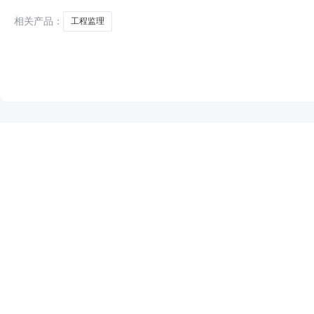
相关产品：
工程监理
NEW
HOT
5折起
暂时没有搜索结果…