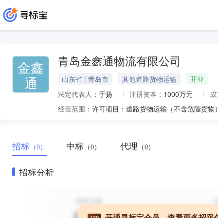
青岛金鑫通物流有限公司
金鑫
通
山东省 | 青岛市
其他道路货物运输
开业
法定代表人：
于扬
注册资本：
1000万元
成
经营范围：
招标
中标
代理
（0）
（0）
（0）
招标分析
开通寻标宝会员，查看更多招采
VIP