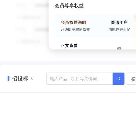
会员尊享权益
招投标
招
0