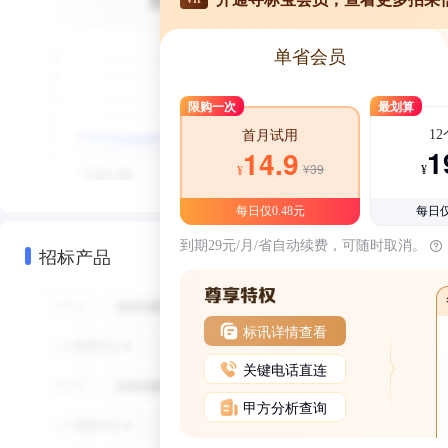
单省会员
限购一次
最划算
1
首月试用
1
14.9
¥39
¥
¥
每日仅0.48元
每日仅
到期29元/月/省自动续费，可随时取消。
招标产品
标讯详情查看
关键电话直连
甲方分析查询