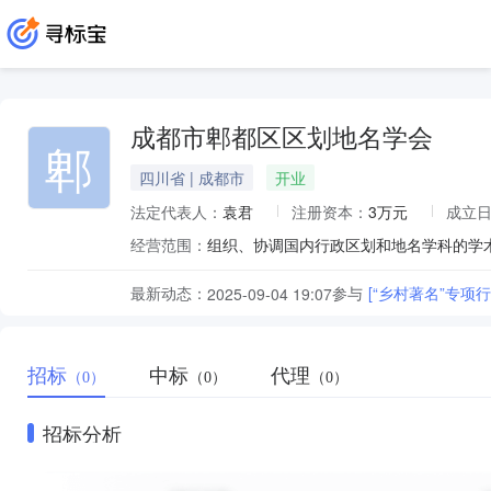
成都市郫都区区划地名学会
郫
四川省 | 成都市
开业
法定代表人：
袁君
注册资本：
3万元
成立
经营范围：
最新动态：
参与
[“乡村著名”专项
2025-09-04 19:07
招标
中标
代理
（0）
（0）
（0）
招标分析