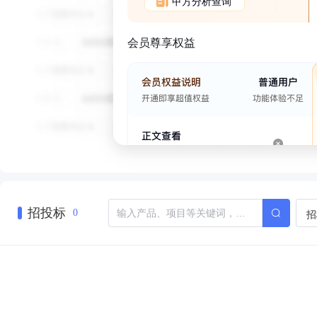
甲方分析查询
会员尊享权益
招投标
招
0