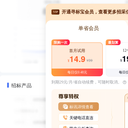
开通寻标宝会员，查看更多招采
VIP
单省会员
限购一次
最划算
1
首月试用
1
14.9
¥39
¥
¥
每日仅0.48元
每日仅
到期29元/月/省自动续费，可随时取消。
招标产品
标讯详情查看
关键电话直连