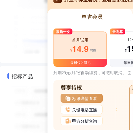
单省会员
限购一次
最划算
1
首月试用
1
14.9
¥39
¥
¥
每日仅0.48元
每日仅
到期29元/月/省自动续费，可随时取消。
招标产品
标讯详情查看
关键电话直连
甲方分析查询