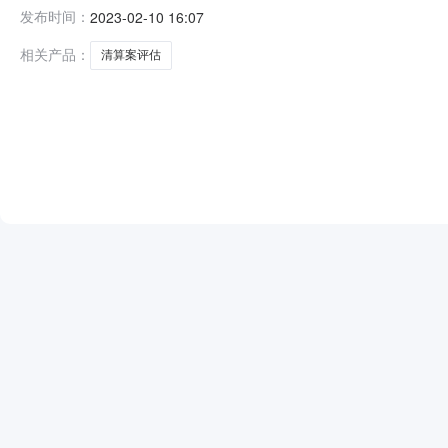
金牛律师事务所担任康芙公司管理人，田力律师为负责人
发布时间：
2023-02-10 16:07
人委托审计和评估工作规范（试行）》、《深圳市破产管
机构，对康芙公司名下的土地
相关产品：
清算案评估