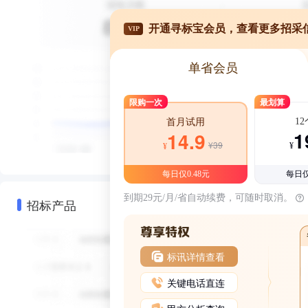
开通寻标宝会员，查看更多招采
VIP
单省会员
限购一次
最划算
1
首月试用
1
14.9
¥39
¥
¥
每日仅0.48元
每日仅
到期29元/月/省自动续费，可随时取消。
招标产品
标讯详情查看
关键电话直连