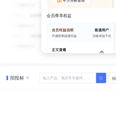
甲方分析查询
会员尊享权益
招投标
招
0