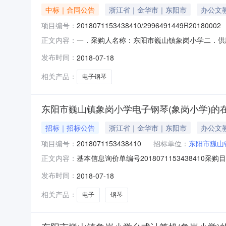
中标｜合同公告
浙江省｜金华市｜东阳市
办公文
项目编号：
2018071153438410/2996491449R20180002
一．采购人名称：东阳市巍山镇象岗小学二．供
正文内容：
号:2018071153438410/299649144
发布时间：
2018-07-18
的基本概况：详见附件中合同文件六．其它事项
相关产品：
电子钢琴
东阳市巍山镇象岗小学电子钢琴(象岗小学)的
招标｜招标公告
浙江省｜金华市｜东阳市
办公文
项目编号：
2018071153438410
招标单位：
东阳市巍山
基本信息询价单编号2018071153438410采购
正文内容：
单位联系人超级机构管理员联系方式0579-89
发布时间：
2018-07-18
序，以'最低报价'原则推荐出成交供应商，报
相关产品：
电子
钢琴