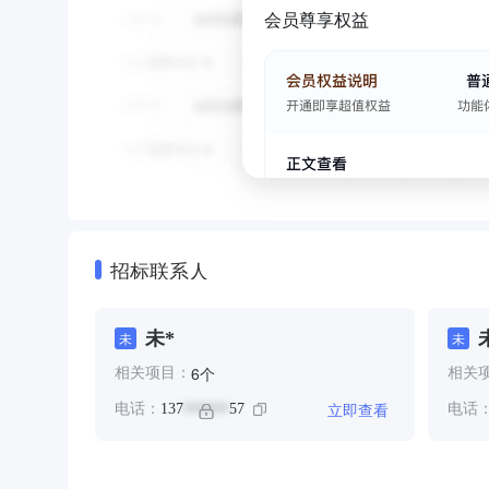
会员尊享权益
招标联系人
未*
未
未
个
6
相关项目：
相关
立即查看
电话：
137
57
电话
******