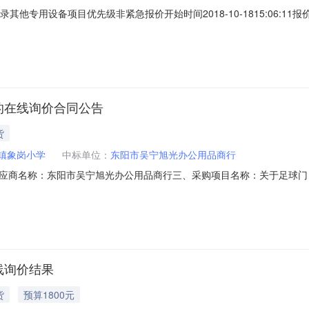
目录其他专用设备项目优先级非紧急报价开始时间2018-10-1815:06:11报价
9-89300532传真号码预算总额(元)8800.00成交规则及确认方式
应商，报价相同的以报价时间优先。供应商要求供应商规模要求中型企业，
的在线询价合同公告
货
镇象岗小学
中标单位：
东阳市吴宁旭光办公用品商行
应商名称：东阳市吴宁旭光办公用品商行三、采购项目名称：关于足球门
6491449R20180004六、合同内容：序号标项名称规格型号单位数量单价（元
式1、采购人名称：东阳市巍山镇象岗小学联系人：超级机构管理员联系电话
线询价结果
货
预算1800元