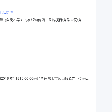
用品商行
琴（象岗小学）的在线询价四．采购项目编号/合同编
理DP166架30.166000万元0.498000万元\服务要求或标
东阳市巍山镇象岗小学联系人：超级机构管理员联系电
2018-07-1815:00:00采购单位东阳市巍山镇象岗小学采购
：询价单截止时间后，系统对所有参与供应商按照报价由低到高排
要求：符合《中华人民共和国政