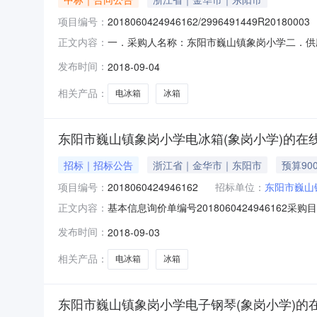
项目编号：
2018060424946162/2996491449R20180003
一．采购人名称：东阳市巍山镇象岗小学二．供
正文内容：
号:2018060424946162/299649144
发布时间：
2018-09-04
\服务要求或标的基本概况：详见附件中合同文
相关产品：
电冰箱
冰箱
东阳市巍山镇象岗小学电冰箱(象岗小学)的在
招标｜招标公告
浙江省｜金华市｜东阳市
预算90
项目编号：
2018060424946162
招标单位：
东阳市巍山
基本信息询价单编号2018060424946162采购
正文内容：
购单位联系人超级机构管理员联系方式0579-8930
发布时间：
2018-09-03
统对所有参与供应商按照报价由低到高排序，以
相关产品：
电冰箱
冰箱
东阳市巍山镇象岗小学电子钢琴(象岗小学)的