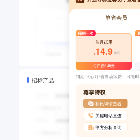
单省会员
限购一次
首月试用
14.9
¥39
¥
每日仅0.48元
到期29元/月/省自动续费，可随
招标产品
标讯详情查看
关键电话直连
甲方分析查询