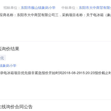
招标单位：
东阳市巍山镇象岗小学
中标单位：
东阳市大中商贸有限
应商名称：东阳市大中商贸有限公司三．采购项目名称：关于电冰箱（象
9R20180003五．合同内容：序号标项名称规格型号单位数量单价总价操作1海尔单门冰
件六．其它事项：七．采购人、代理机构、监管部门联系方式（必填）1
线询价结果
0元
镇象岗小学
目录电冰箱项目优先级非紧急报价开始时间2018-08-2915:20:23报价截止时
0532传真号码首次报价开始时间2018-08-2615:06:17预算总额(
'最低报价'原则推荐出成交供应商，报价相同的以报价时间优先。供应商
在线询价合同公告