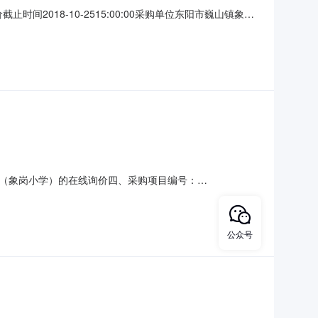
截止时间2018-10-2515:00:00采购单位东阳市巍山镇象岗
自动成交：询价单截止时间后，系统对所有参与供应商按照报价由
小型企业，微型企业供应商资格
（象岗小学）的在线询价四、采购项目编号：
）总价（元）1足球球门国产康健体育个2700.001400.00服务
：13750943057传真：地址：东阳市巍山镇象岗村1
公众号