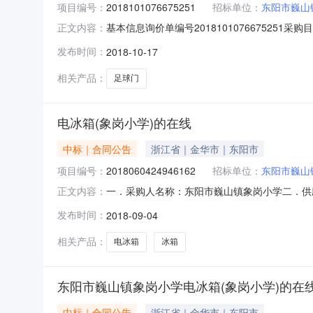
项目编号：
2018101076675251
招标单位：
东阳市巍山
基本信息询价单编号2018101076675251采购
正文内容：
采购单位联系人超级机构管理员联系方式0579-
发布时间：
2018-10-17
高排序，以'最低报价'原则推荐出成交供应商
相关产品：
足球门
电冰箱(象岗小学)的在线
中标｜合同公告
浙江省｜金华市｜东阳市
项目编号：
2018060424946162
招标单位：
东阳市巍山
一．采购人名称：东阳市巍山镇象岗小学二．供
正文内容：
号:2018060424946162/299649144
发布时间：
2018-09-04
\服务要求或标的基本概况：详见附件中合同文
相关产品：
电冰箱
冰箱
东阳市巍山镇象岗小学电冰箱(象岗小学)的在
中标｜合同公告
浙江省｜金华市｜东阳市