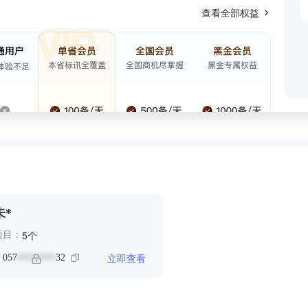
查看全部权益
未*
个
5
项目：
立即查看
：
057
32
********