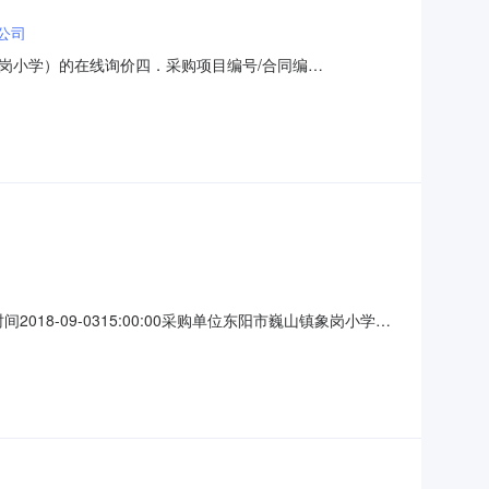
公司
岗小学）的在线询价四．采购项目编号/合同编
箱海尔海尔BC-93TMPF台10.085000万元0.085000万元
、采购人名称：东阳市巍山镇象岗小学联系人：超级机构管
间2018-09-0315:00:00采购单位东阳市巍山镇象岗小学采
元)900.00成交规则及确认方式自动成交：询价单截止时间后，系
要求供应商规