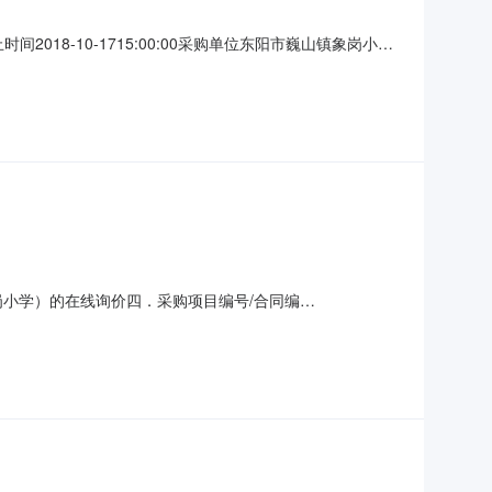
时间2018-10-1715:00:00采购单位东阳市巍山镇象岗小学
成交：询价单截止时间后，系统对所有参与供应商按照报价由低到
企业，微型企业供应商资格要求
小学）的在线询价四．采购项目编号/合同编
箱海尔海尔BC-93TMPF台10.085000万元0.085000万元
、采购人名称：东阳市巍山镇象岗小学联系人：超级机构管