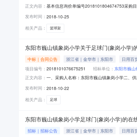
基本信息询价单编号2018101804674753采购
正文内容：
小学采购单位联系人超级机构管理员联系方式057
发布时间：
2018-10-25
低到高排序，以'最低报价'原则推荐出成交供
相关产品：
篮球架
东阳市巍山镇象岗小学关于足球门(象岗小学)
中标｜合同公告
浙江省｜金华市｜东阳市
日用百
项目编号：
2018101076675251
招标单位：
东阳市巍山
一、采购人名称：东阳市巍山镇象岗小学二、供
正文内容：
2018101076675251五、合同编号：299
发布时间：
2018-10-22
要求或标的基本概况：七、其它事项：八、联系方
号2
相关产品：
足球
东阳市巍山镇象岗小学足球门(象岗小学)的在
招标｜招标公告
浙江省｜金华市｜东阳市
日用百