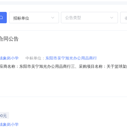
招标单位
合同公告
镇象岗小学
中标单位：
东阳市吴宁旭光办公用品商行
商名称：东阳市吴宁旭光办公用品商行三、采购项目名称：关于篮球架的在线询
合同内容：序号标项名称规格型号单位数量单价（元）总价（元）1双爱牌单臂移动式篮球
名称：东阳市巍山镇象岗小学联系人：超级机构管理员联系电话：13750
00元
镇象岗小学