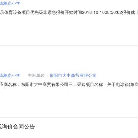
镇象岗小学
目录体育设备项目优先级非紧急报价开始时间2018-10-1008:50:02报价截止
89300532传真号码预算总额(元)1800.00成交规则及确认方式自动
，报价相同的以报价时间优先。供应商要求供应商规模要求中型企业，小型
镇象岗小学
中标单位：
东阳市大中商贸有限公司
应商名称：东阳市大中商贸有限公司三．采购项目名称：关于电冰箱(象岗
9R20180003五．合同内容：序号标项名称规格型号单位数量单价总价操作1海尔单门冰
件六．其它事项：七．采购人、代理机构、监管部门联系方式（必填）1
线询价合同公告