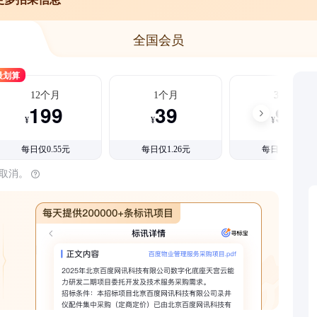
全国会员
最划算
12个月
1个月
3个月
199
39
99
¥
¥
¥
每日仅0.55元
每日仅1.26元
每日仅1.08元
时取消。