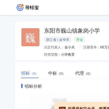
东阳市巍山镇象岗小学
巍
浙江省 | 金华市
开业
法定代表人：
金小夫
注册资本：
65万
经营范围：
小学教育
招标
中标
代理
（0）
（0）
（0）
招标分析
开通寻标宝会员，查看
VIP