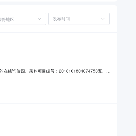
省份地区
价四、采购项目编号：2018101804674753五、合
架双爱SLJ-3个22795.005590.00服务要求或标的基
943057传真：地址：东阳市巍山镇象岗村