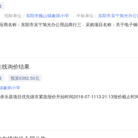
教
招标单位：
东阳市巍山镇象岗小学
中标单位：
东阳市吴宁旭光办公
应商名称：东阳市吴宁旭光办公用品商行三．采购项目名称：关于电子钢
9R20180002五．合同内容：序号标项名称规格型号单位数量单价总价操作1电子琴美得
：七．采购人、代理机构、监管部门联系方式（必填）1、采购人名称：
在线询价结果
教
预算6382.50元
镇象岗小学
目录乐器项目优先级非紧急报价开始时间2018-07-1113:21:13报价截止时间
300532传真号码预算总额(元)6382.50成交规则及确认方式自动成交
价相同的以报价时间优先。供应商要求供应商规模要求供应商资格要求基本