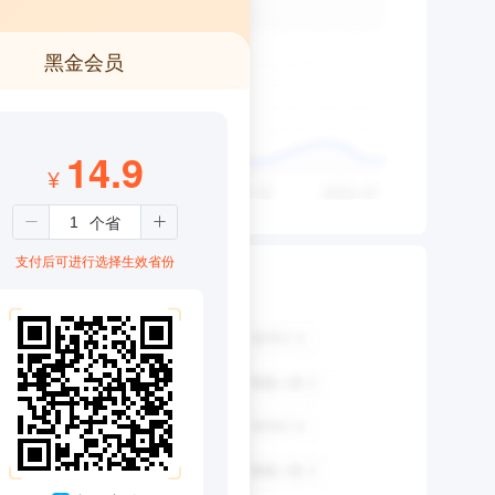
黑金会员
14.9
¥
支付后可进行选择生效省份