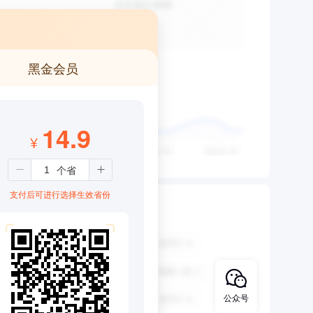
黑金会员
14.9
¥
支付后可进行选择生效省份
公众号