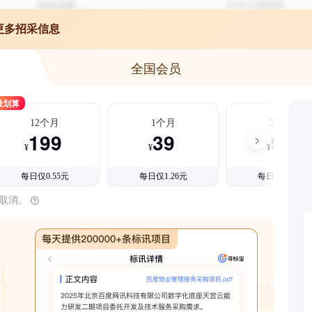
更多招采信息
全国会员
最划算
12个月
1个月
3个月
199
39
99
¥
¥
¥
每日仅0.55元
每日仅1.26元
每日仅1.08元
时取消。