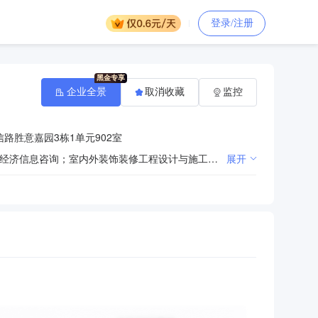
登录/注册
企业全景
取消收藏
监控
路胜意嘉园3栋1单元902室
承办会议及商品展览展示活动；礼仪庆典服务；组织文化艺术交流活动；企业营销策划、企业形象设计；经济信息咨询；室内外装饰装修工程设计与施工；设计、制作、代理、发布国内各类广告；国内贸易、物资供销（1、未经有关部门批准，不得以公开方式募集资金；2、不得公开开展证券类产品和金融衍生品交易活动；3、不得发放贷款；4、不得对所投资企业以外的其他企业提供担保；5、不得向投资者承诺投资本金不受损失或者承诺最低收益）（依法须经批准的项目，经相关部门批准后方可开展经营活动）
展开