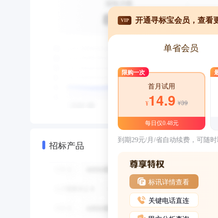
开通寻标宝会员，查看
VIP
单省会员
限购一次
首月试用
14.9
¥39
¥
每日仅0.48元
到期29元/月/省自动续费，可随
招标产品
标讯详情查看
关键电话直连