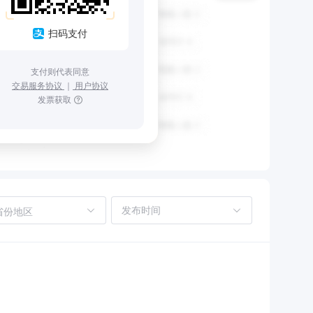
扫码支付
支付则代表同意
交易服务协议
｜
用户协议
发票获取
省份地区