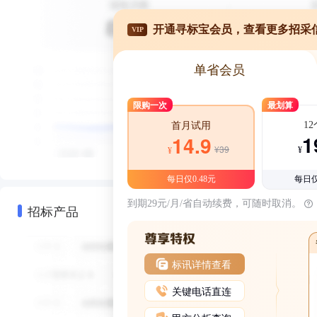
开通寻标宝会员，查看更多招采
VIP
单省会员
限购一次
最划算
1
首月试用
1
14.9
¥39
¥
¥
每日仅0.48元
每日仅
到期29元/月/省自动续费，可随时取消。
招标产品
标讯详情查看
关键电话直连