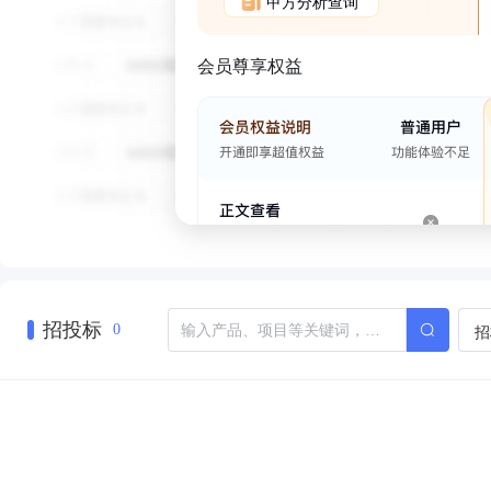
甲方分析查询
会员尊享权益
招投标
招
0