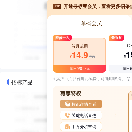
开通寻标宝会员，查看更多招采
VIP
单省会员
限购一次
最划算
1
首月试用
1
14.9
¥39
¥
¥
每日仅0.48元
每日仅
到期29元/月/省自动续费，可随时取消。
招标产品
标讯详情查看
关键电话直连
甲方分析查询