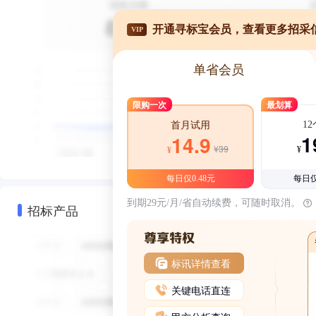
开通寻标宝会员，查看更多招采
VIP
单省会员
限购一次
最划算
1
首月试用
1
14.9
¥39
¥
¥
每日仅0.48元
每日仅
到期29元/月/省自动续费，可随时取消。
招标产品
标讯详情查看
关键电话直连