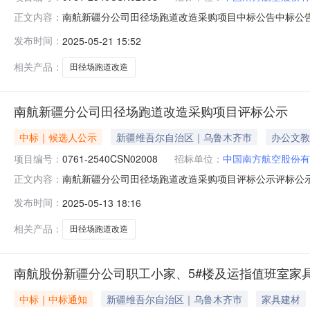
南航新疆分公司田径场跑道改造采购项目中标公告中标公告项
正文内容：
司新疆分公司工会委员会评标结果公示期已结束，中标人
发布时间：
2025-05-21 15:52
程有限公司南航新疆分公司田径场跑道改造采购项目2024461
相关产品：
田径场跑道改造
南航新疆分公司田径场跑道改造采购项目评标公示
中标｜候选人公示
新疆维吾尔自治区｜乌鲁木齐市
办公文教
项目编号：
0761-2540CSN02008
招标单位：
中国南方航空股份有
南航新疆分公司田径场跑道改造采购项目评标公示评标公示项
正文内容：
司新疆分公司工会委员会开标时间：2025年5月13日
发布时间：
2025-05-13 18:16
含税总报价（单位：元，人民币）1新疆万恒建筑工程有限公司南航
相关产品：
田径场跑道改造
南航股份新疆分公司职工小家、5#楼及运指值班室家
中标｜中标通知
新疆维吾尔自治区｜乌鲁木齐市
家具建材