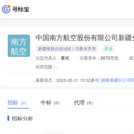
中国南方航空股份有限公司新疆
南方
航空
新疆维吾尔自治区 | 乌鲁木齐市
开业
法定代表人：
董斌
注册资本：
2670万元
成
经营范围：
-
最新动态：
参与
[南航新疆分公司
2025-05-21 15:52
招标
中标
代理
（0）
（0）
（0）
招标分析