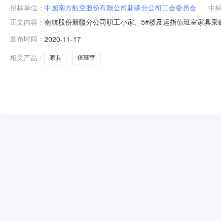
招标单位：
中国南方航空股份有限公司新疆分公司工会委员会
中
南航股份新疆分公司职工小家、5#楼及运指值班室家具采购
正文内容：
项目名称：【新疆分公司职工小家、5#楼及运指值班室家
发布时间：
2020-11-17
成交候选人如下：序号成交候选供应商成交项目成交金额（
作日（2020年1
相关产品：
家具
值班室