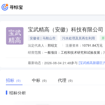
宝武精高（安徽）科技有限公司
宝武
精高
安徽省 | 马鞍山市
污水处理及其再生利用
开
法定代表人：
邢绍文
注册资本：
10791.84万元
经营范围：
最新动态：
参与
[宝武精高新疆巨力
2026-08-04 21:48
招标
中标
代理
（0）
（0）
（0）
招标分析