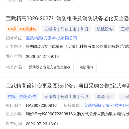
宝武精高2026-2027年消防维保及消防设备老化安
中标｜中标通知
安徽省｜马鞍山市｜和县
机械设备
工程
招标单位：
宝武精高(安徽)科技有限公司
采购商名称:宝武精高（安徽）科技有限公司采购标题:宝武精
正文内容：
询单结束时间:2026-07-2709:00更多咨询请点击：
发布时间：
2026-07-27 09:18
相关产品：
消防设备老化安全隐患整改
消防维保
宝武精高设计变更及图纸审修订项目采购公告(宝武精高
招标｜招标公告
安徽省｜马鞍山市｜和县
能源化工
工程
项目编号：
RA26072300916
招标单位：
宝武精高(安徽)科技有限
询价单号RA26072300916采购方式公开采购员联系电话报名
正文内容：
称规格型号品牌采购数量计量单位要求交货期备注设计变更及图
发布时间：
2026-07-23 16:01
金额度：0.0元三、商务条款：见询价函及附件四、技术