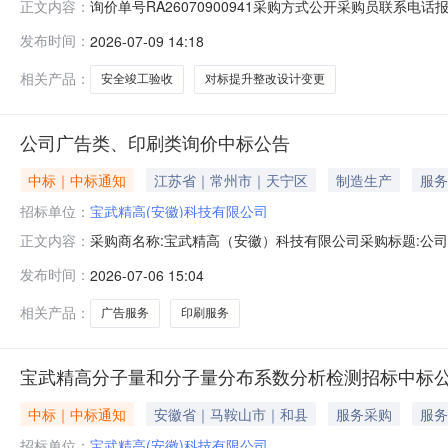
询价单号RA26070900941采购方式公开采购员联系电话报名
正文内容：
料代码物料名称规格型号品牌采购数量计量单位要求交货期备
发布时间：
2026-07-09 14:18
济开发区化工园区华星路10号二、保证金额度：0.0元
相关产品：
安全竣工验收
对标提升整改设计变更
公司广告类、印刷类询价中标公告
中标｜中标通知
江苏省｜常州市｜天宁区
制造生产
服务
招标单位：
宝武精高(安徽)科技有限公司
采购商名称:宝武精高（安徽）科技有限公司采购标题:公司广告
正文内容：
击：
发布时间：
2026-07-06 15:04
相关产品：
广告服务
印刷服务
宝武精高分子量和分子量分布系数分析检测招标中标
中标｜中标通知
安徽省｜马鞍山市｜和县
服务采购
服务
招标单位：
宝武精高(安徽)科技有限公司