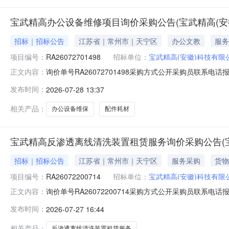
宝武精高办公设备维修项目询价采购公告(宝武精高(安
招标｜招标公告
江苏省｜常州市｜天宁区
办公文教
服务
项目编号：
RA26072701498
招标单位：
宝武精高(安徽)科技有限
询价单号RA26072701498采购方式公开采购员联系电话报名
正文内容：
称规格型号品牌采购数量计量单位要求交货期备注固定价格部分
发布时间：
2026-07-28 13:37
材、零配件)仅填报统下浮率，禁止填报单价/总价1.0项2
相关产品：
办公设备维保
配件耗材
宝武精高反渗透离线清洗装置租赁服务询价采购公告(宝
招标｜招标公告
江苏省｜常州市｜天宁区
服务采购
货物
项目编号：
RA26072200714
招标单位：
宝武精高(安徽)科技有限
询价单号RA26072200714采购方式公开采购员联系电话报名
正文内容：
称规格型号品牌采购数量计量单位要求交货期备注反渗透离线清
发布时间：
2026-07-27 16:44
二、保证金额度：0.0元三、商务条款：质量保证与质保
相关产品：
反渗透离线清洗装置租赁服务