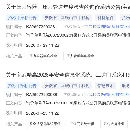
关于压力容器、压力管道年度检查的询价采购公告(宝武
招标｜招标公告
安徽省｜马鞍山市｜和县
材料配件
货物
项目编号：
RA26072900281
招标单位：
宝武精高(安徽)科技有限
询价单号RA26072900281采购方式公开采购员联系电话报名
正文内容：
称规格型号品牌采购数量计量单位要求交货期备注关于压力容
发布时间：
2026-07-29 11:22
10号二、保证金额度：0.0元三、商务条款：见附件四
相关产品：
压力容器年度检查
压力管道年度检查
关于宝武精高2026年安全信息化系统、二道门系统和
招标｜招标公告
安徽省｜马鞍山市｜和县
信息技术
服务
项目编号：
RA26072900038
招标单位：
宝武精高(安徽)科技有限
询价单号RA26072900038采购方式公开采购员联系电话报名
正文内容：
称规格型号品牌采购数量计量单位要求交货期备注关于宝武精高
发布时间：
2026-07-29 11:22
和县经济开发区化工园区华星路10号二、保证金额度：0
相关产品：
安全信息化系统维保
二道门系统维保
公告大屏维保