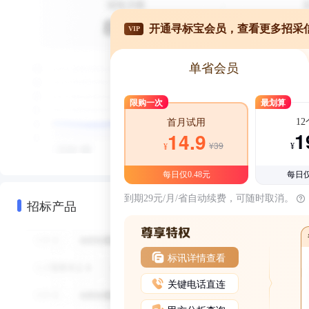
开通寻标宝会员，查看更多招采
VIP
单省会员
限购一次
最划算
1
首月试用
1
14.9
¥39
¥
¥
每日仅0.48元
每日仅
到期29元/月/省自动续费，可随时取消。
招标产品
标讯详情查看
关键电话直连