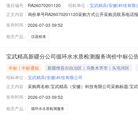
项目编号：
RA26070201120
招标单位：
宝武精高(安徽)科技有限
询价单号RA26070201120采购方式公开采购员联系电话报名
正文内容：
料代码物料名称规格型号品牌采购数量计量单位要求交货期备
发布时间：
2026-07-03 09:52
额度：0.0元三、商务条款：报价要求1、各参与报价单位
相关产品：
仪器校准
宝武精高新疆分公司循环水水质检测服务询价中标公
中标｜中标通知
新疆维吾尔自治区｜乌鲁木齐市｜头屯河区
招标单位：
宝武精高(安徽)科技有限公司
采购商名称:宝武精高（安徽）科技有限公司采购标题:宝武精
正文内容：
0309:18更多咨询请点击：
发布时间：
2026-07-03 09:52
相关产品：
循环水水质检测服务