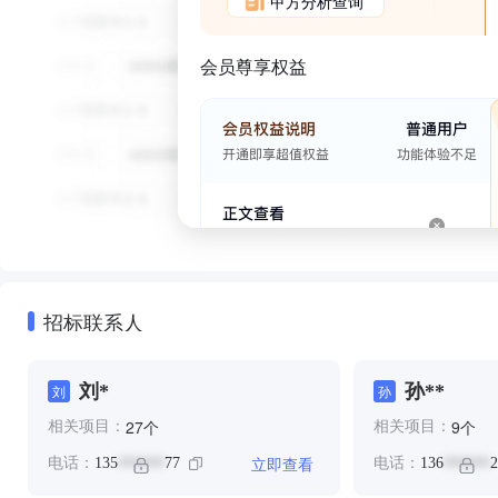
甲方分析查询
会员尊享权益
招标联系人
刘*
孙**
刘
孙
个
个
27
9
相关项目：
相关项目：
立即查看
电话：
135
77
电话：
136
2
******
******