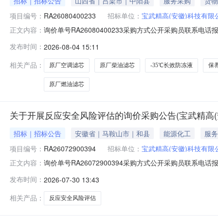
招标｜招标公告
山西省｜吕梁市｜中阳县
服务采购
货物
项目编号：
RA26080400233
招标单位：
宝武精高(安徽)科技有限
询价单号RA26080400233采购方式公开采购员联系电话报名
正文内容：
料代码物料名称规格型号品牌采购数量计量单位要求交货期备注原厂空调滤
发布时间：
2026-08-04 15:11
2027-08-04保养：原厂机油+三滤+柴油滤芯+刹车油+防冻液+
相关产品：
原厂空调滤芯
原厂柴油滤芯
-35℃长效防冻液
保
原厂燃油滤芯
关于开展反应安全风险评估的询价采购公告(宝武精高(
招标｜招标公告
安徽省｜马鞍山市｜和县
能源化工
服务
项目编号：
RA26072900394
招标单位：
宝武精高(安徽)科技有限
询价单号RA26072900394采购方式公开采购员联系电话报名
正文内容：
称规格型号品牌采购数量计量单位要求交货期备注关于开展反应
发布时间：
2026-07-30 13:43
二、保证金额度：0.0元三、商务条款：见附件四、技术条
相关产品：
反应安全风险评估