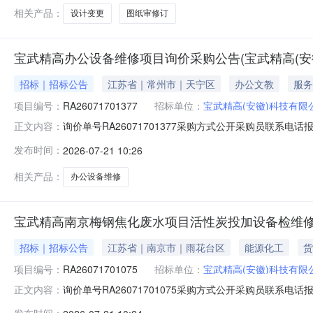
相关产品：
设计变更
图纸审修订
宝武精高办公设备维修项目询价采购公告(宝武精高(安
招标｜招标公告
江苏省｜常州市｜天宁区
办公文教
服务
项目编号：
RA26071701377
招标单位：
宝武精高(安徽)科技有限
询价单号RA26071701377采购方式公开采购员联系电话报名
正文内容：
称规格型号品牌采购数量计量单位要求交货期备注和县办公设备维
发布时间：
2026-07-21 10:26
细报价附件询价条款一、交货地址：江苏常州市天宁区创客路
相关产品：
办公设备维修
宝武精高南京梅钢焦化废水项目活性炭投加设备检维修询
招标｜招标公告
江苏省｜南京市｜雨花台区
能源化工
货
项目编号：
RA26071701075
招标单位：
宝武精高(安徽)科技有限
询价单号RA26071701075采购方式公开采购员联系电话报名
正文内容：
称规格型号品牌采购数量计量单位要求交货期备注焦化废水项