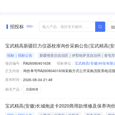
招投标
招
999+
宝武精高新疆巨力仪器校准询价采购公告(宝武精高(安
招标｜招标公告
新疆维吾尔自治区｜伊犁哈萨克自治州｜奎屯市
项目编号：
RA26080401638
招标单位：
宝武精高(安徽)科技有限
询价单号RA26080401638采购方式公开采购员联系电话报名
正文内容：
料代码物料名称规格型号品牌采购数量计量单位要求交货期备
发布时间：
2026-08-04 21:48
度：0.0元三、商务条款：报价要求1、各参与报价单位，
相关产品：
仪器校准
宝武精高(安徽)长城炮皮卡2020商用款维修及保养询价