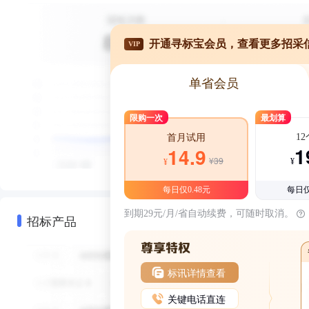
开通寻标宝会员，查看更多招采
VIP
单省会员
限购一次
最划算
1
首月试用
1
14.9
¥39
¥
¥
每日仅0.48元
每日仅
到期29元/月/省自动续费，可随时取消。
招标产品
标讯详情查看
关键电话直连