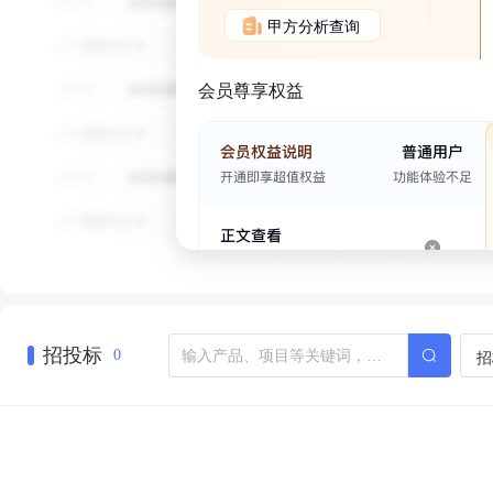
甲方分析查询
会员尊享权益
招投标
招
0