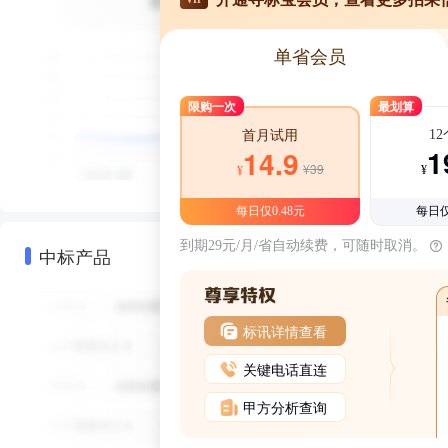
单省会员
限购一次
最划算
1
首月试用
1
14.9
¥39
¥
¥
每日仅0.48元
每日仅
到期29元/月/省自动续费，可随时取消。
中标产品
标讯详情查看
关键电话直连
甲方分析查询