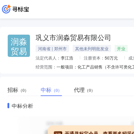
巩义市润淼贸易有限公司
润淼
贸易
河南省 | 郑州市
其他未列明批发业
开业
法定代表人：
李江浩
注册资本：
50万元
成
经营范围：
招标
中标
代理
（0）
（0）
（0）
中标分析
开通寻标宝会员，查看更多招采
VIP