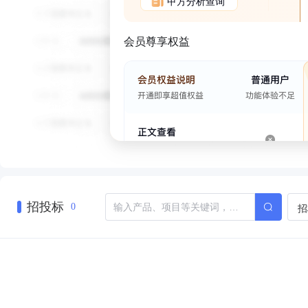
甲方分析查询
会员尊享权益
招投标
招
0