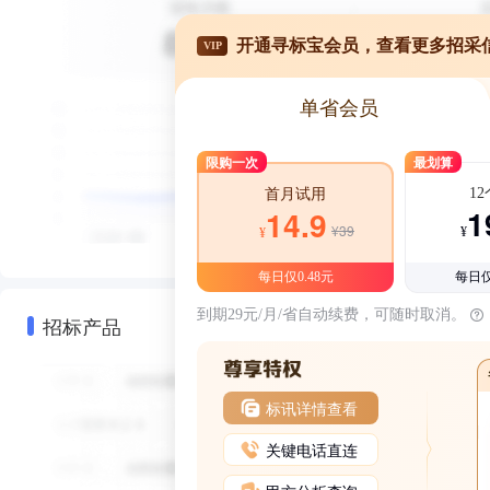
开通寻标宝会员，查看更多招采
VIP
单省会员
限购一次
最划算
1
首月试用
1
14.9
¥39
¥
¥
每日仅0.48元
每日仅
到期29元/月/省自动续费，可随时取消。
招标产品
标讯详情查看
关键电话直连