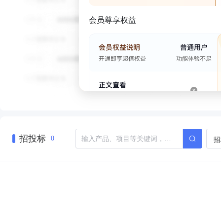
会员尊享权益
招投标
招
0