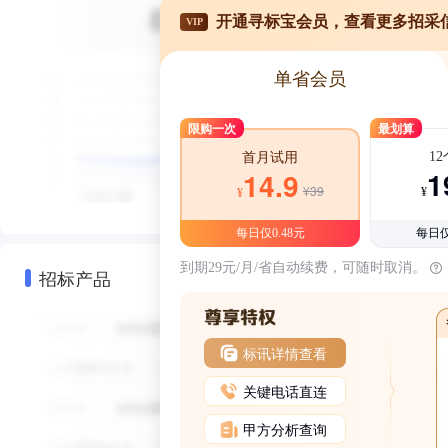
开通寻标宝会员，查看更多招采
VIP
单省会员
限购一次
最划算
1
首月试用
1
14.9
¥39
¥
¥
每日仅0.48元
每日仅
到期29元/月/省自动续费，可随时取消。
招标产品
标讯详情查看
关键电话直连
甲方分析查询