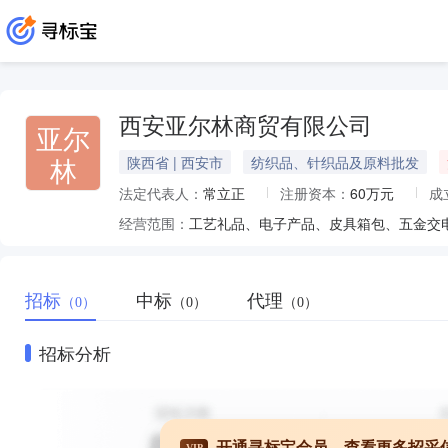
西安亚尔林商贸有限公司
亚尔
林
陕西省 | 西安市
纺织品、针织品及原料批发
法定代表人：
常立正
注册资本：
60万元
成
经营范围：
招标
中标
代理
（0）
（0）
（0）
招标分析
开通寻标宝会员，查看更多招采
VIP