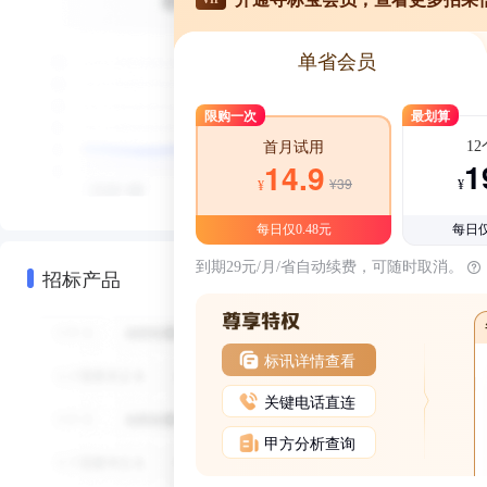
单省会员
限购一次
最划算
1
首月试用
1
14.9
¥39
¥
¥
每日仅0.48元
每日仅
到期29元/月/省自动续费，可随时取消。
招标产品
标讯详情查看
关键电话直连
甲方分析查询