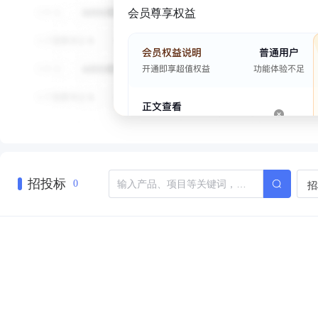
会员尊享权益
招投标
招
0