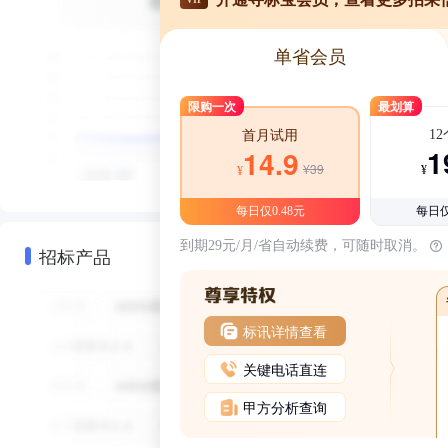
单省会员
限购一次
最划算
1
首月试用
1
14.9
¥39
¥
¥
每日仅0.48元
每日仅
到期29元/月/省自动续费，可随时取消。
招标产品
标讯详情查看
关键电话直连
甲方分析查询