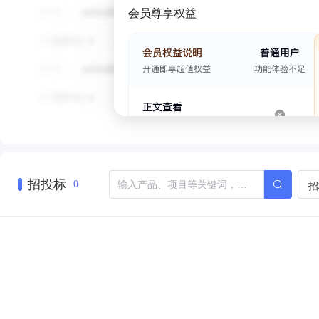
会员尊享权益
招投标
招
0