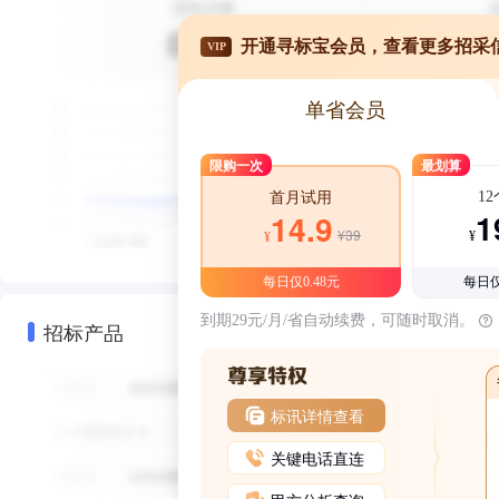
开通寻标宝会员，查看更多招采
VIP
单省会员
限购一次
最划算
1
首月试用
1
14.9
¥39
¥
¥
每日仅0.48元
每日仅
到期29元/月/省自动续费，可随时取消。
招标产品
标讯详情查看
关键电话直连