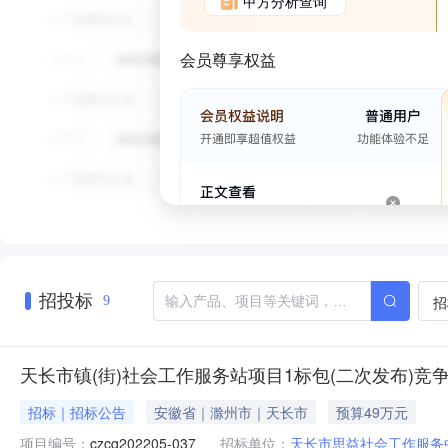
甲方分析查询
会员尊享权益
招投标
招
9
天长市镇(街)社会工作服务站项目1标包(二次发布)竞
招标｜招标公告
安徽省｜滁州市｜天长市
预算49万元
项目编号：
czcg202205-037
招标单位：
天长市思益社会工作服务