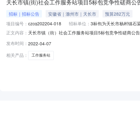
天长市镇(街)社会工作服务站项目5标包竞争性磋商公
招标｜招标公告
安徽省｜滁州市｜天长市
预算282万元
项目编号：
czcg202204-018
招标单位：
3标包为天长市杨村镇石
天长市镇（街）社会工作服务站项目5标包竞争性磋商公告发布
正文内容：
潜在供应商应在滁州市公共资源交易中心网（http://ggzy
发布时间：
2022-04-07
号：czcg202204-018项目名称：天长市镇（街）
相关产品：
工作服务站
NEW
HOT
5折起