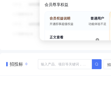
会员尊享权益
招投标
招
0