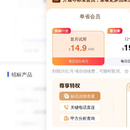
单省会员
限购一次
最划算
1
首月试用
1
14.9
¥39
¥
¥
每日仅0.48元
每日仅
到期29元/月/省自动续费，可随时取消。
招标产品
标讯详情查看
关键电话直连
甲方分析查询