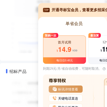
开通寻标宝会员，查看更多招采
VIP
单省会员
限购一次
最划算
1
首月试用
1
14.9
¥39
¥
¥
每日仅0.48元
每日仅
到期29元/月/省自动续费，可随时取消。
招标产品
标讯详情查看
关键电话直连