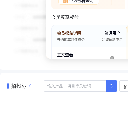
甲方分析查询
会员尊享权益
招投标
招
0