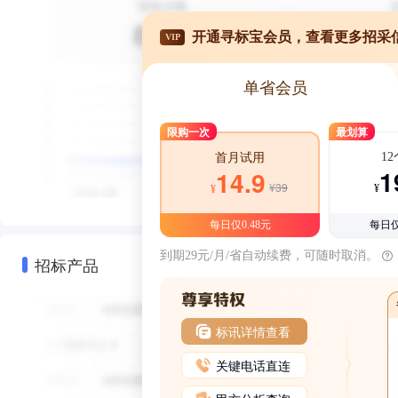
开通寻标宝会员，查看更多招采
VIP
单省会员
限购一次
最划算
1
首月试用
1
14.9
¥39
¥
¥
每日仅0.48元
每日仅
到期29元/月/省自动续费，可随时取消。
招标产品
标讯详情查看
关键电话直连