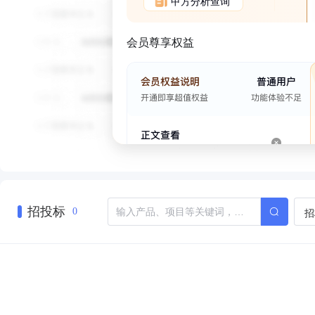
甲方分析查询
会员尊享权益
招投标
招
0