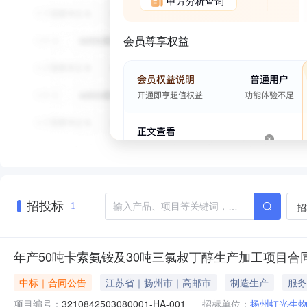
甲方分析查询
会员尊享权益
招投标
招
1
年产50吨卡索氨铵及30吨三氯叔丁醇生产加工项目合
中标｜合同公告
江苏省｜扬州市｜高邮市
制造生产
服务
项目编号：
3210842503080001-HA-001
招标单位：
扬州虹光生