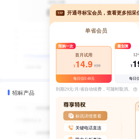
开通寻标宝会员，查看更多招采
VIP
单省会员
限购一次
最划算
1
首月试用
1
14.9
¥39
¥
¥
每日仅0.48元
每日仅
到期29元/月/省自动续费，可随时取消。
招标产品
标讯详情查看
关键电话直连