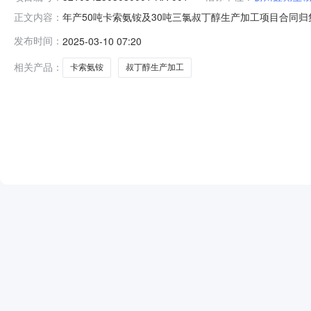
年产50吨卡索氨铵及30吨三氯叔丁醇生产加工项目合同归集信息合同编码
正文内容：
合同金额(万元)6.5000建设规模4号仓库，建筑面积约168.
发布时间：
2025-03-10 07:20
1600平方米发包单位名称扬州虹光生物科技有限公司统一社会信
相关产品：
卡索氨铵
叔丁醇生产加工