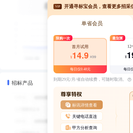
开通寻标宝会员，查看更多招采
VIP
单省会员
限购一次
最划算
1
首月试用
1
14.9
¥39
¥
¥
每日仅0.48元
每日仅
到期29元/月/省自动续费，可随时取消。
招标产品
标讯详情查看
关键电话直连
甲方分析查询