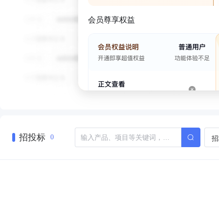
会员尊享权益
招投标
招
0