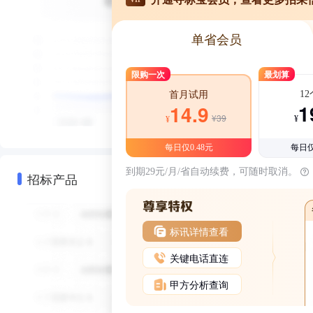
单省会员
限购一次
最划算
1
首月试用
1
14.9
¥39
¥
¥
每日仅0.48元
每日仅
到期29元/月/省自动续费，可随时取消。
招标产品
标讯详情查看
关键电话直连
甲方分析查询