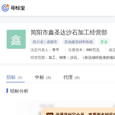
简阳市鑫圣达沙石加工经营部
鑫
四川省 | 成都市
其他建筑材料制造
开业
法定代表人：
李平
注册资本：
980万元
成
经营范围：
加工、销售：沙石。（依法须经批准的项
招标
中标
代理
（0）
（0）
（0）
招标分析
开通寻标宝会员，查看更多招采
VIP