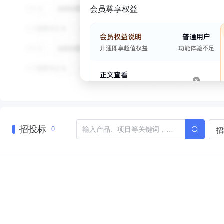
会员尊享权益
招投标
招
0