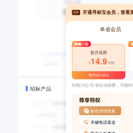
开通寻标宝会员，查看
VIP
单省会员
限购一次
首月试用
14.9
¥39
¥
每日仅0.48元
到期29元/月/省自动续费，可随
招标产品
标讯详情查看
关键电话直连