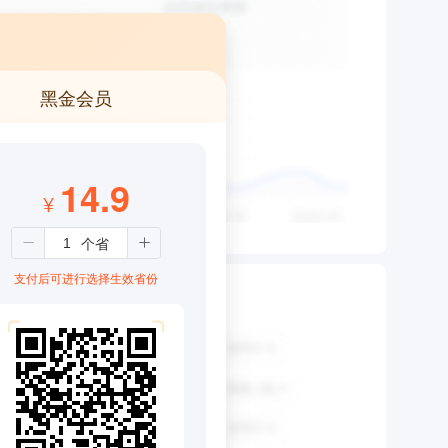
黑金会员
14.9
¥
支付后可进行选择生效省份