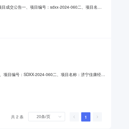
公告一、项目编号：sdxx-2024-060二、项目名
应商地址：山东省济宁市高新区洸河街道永胜大厦715室
贸有限公司文化产业商会宣传设计制作项目采购内容:本项目为
号：SDXX-2024-060二、项目名称：济宁佳康经贸
济宁市高新区洸河街道永胜大厦715室成交金额：
文化产业商会宣传设计制作项目采购内容:本项目为济宁佳康经
共 2 条
1