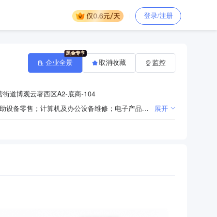
登录/注册
企业全景
取消收藏
监控
道博观云著西区A2-底商-104
一般项目：办公用品销售；第二类医疗器械销售；办公设备销售；办公设备耗材销售；计算机软硬件及辅助设备零售；计算机及办公设备维修；电子产品销售；金属制品销售；家用电器零配件销售；家用电器销售；化妆品零售；卫生洁具销售；厨具卫具及日用杂品批发；卫生陶瓷制品销售；日用陶瓷制品销售；体育用品及器材零售；五金产品批发；五金产品零售；劳动保护用品销售；金属材料销售；建筑材料销售；机械设备销售；日用品批发；日用品销售；服装服饰零售；鞋帽零售；文具用品零售；工艺美术品及收藏品零售（象牙及其制品除外）；化工产品销售（不含许可类化工产品）；制冷、空调设备销售；风动和电动工具销售；电子专用设备销售；玻璃仪器销售；专用化学产品销售（不含危险化学品）；仪器仪表销售；消防器材销售；安防设备销售；机械零件、零部件销售；数字视频监控系统销售；家用电器安装服务；广告制作；广告设计、代理；打字复印；食品销售（仅销售预包装食品）；食品互联网销售（仅销售预包装食品）。（除依法须经批准的项目外，凭营业执照依法自主开展经营活动）许可项目：第二类增值电信业务；食品销售。（依法须经批准的项目，经相关部门批准后方可开展经营活动，具体经营项目以相关部门批准文件或许可证件为准）
展开