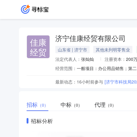
济宁佳康经贸有限公司
佳康
经贸
山东省 | 济宁市
其他未列明零售业
法定代表人：
张灿灿
注册资本：
200
经营范围：
最新动态：
16小时前
参与
[济宁市科技局2
招标
中标
代理
（0）
（0）
（0）
招标分析