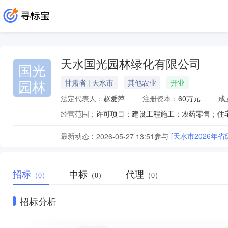
天水国光园林绿化有限公司
国光
园林
甘肃省 | 天水市
其他农业
开业
法定代表人：
赵爱萍
注册资本：
60万元
成
经营范围：
最新动态：
参与
[天水市2026
2026-05-27 13:51
招标
中标
代理
（0）
（0）
（0）
招标分析