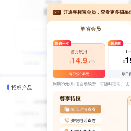
开通寻标宝会员，查看更多招采
VIP
单省会员
限购一次
最划算
1
首月试用
1
14.9
¥39
¥
¥
每日仅0.48元
每日仅
到期29元/月/省自动续费，可随时取消。
招标产品
标讯详情查看
关键电话直连