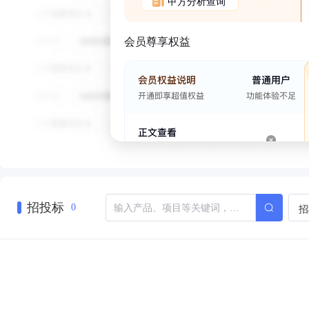
甲方分析查询
会员尊享权益
招投标
招
0