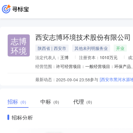
西安志博环境技术股份有限公司
志博
环境
陕西省 | 西安市
其他未列明服务业
开业
法定代表人：
王博
注册资本：
1010万元
成
经营范围：
最新动态：
参与
[西安市黑河水源
2025-09-04 23:58
招标
中标
代理
（0）
（0）
（0）
招标分析