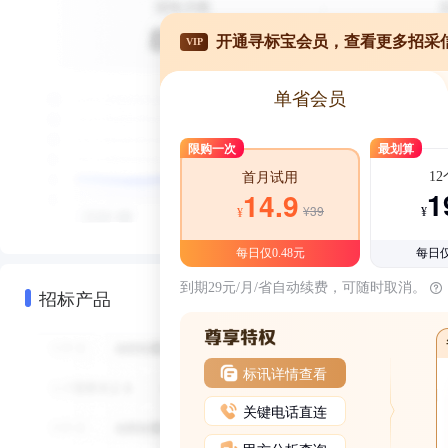
开通寻标宝会员，查看更多招采
VIP
单省会员
限购一次
最划算
1
首月试用
1
14.9
¥39
¥
¥
每日仅0.48元
每日仅
到期29元/月/省自动续费，可随时取消。
招标产品
标讯详情查看
关键电话直连