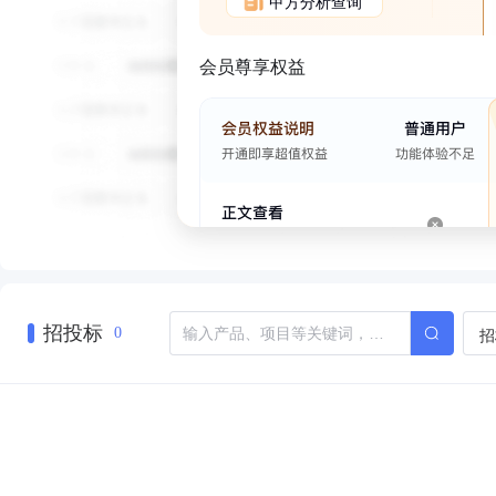
甲方分析查询
会员尊享权益
招投标
招
0