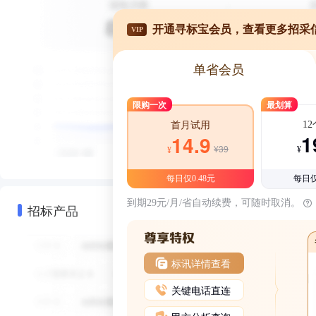
开通寻标宝会员，查看更多招采
VIP
单省会员
限购一次
最划算
1
首月试用
1
14.9
¥39
¥
¥
每日仅0.48元
每日仅
到期29元/月/省自动续费，可随时取消。
招标产品
标讯详情查看
关键电话直连