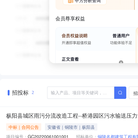
甲方分析查询
会员尊享权益
招投标
招
2
枞阳县城区雨污分流改造工程--桥港园区污水输送压
中标｜合同公告
安徽省｜铜陵市｜枞阳县
项目编号：
GC20220061001001
招标单位：
铜陵名都建筑工程有