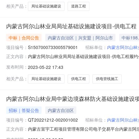
相关产品：
局址基础设施建设
道路工程
内蒙古阿尔山林业局局址基础设施建设项目-供电工程
中标｜合同公告
内蒙古自治区｜兴安盟｜阿尔山市
中标198
项目编号：
S1507000733005579001
招标单位：
内蒙古阿尔山林
内蒙古阿尔山林业局局址基础设施建设项目-供电工程履约公示02100
正文内容：
时间：2023-05-22合同信息招标人内蒙古阿尔山林业局招标人
发布时间：
2023-05-22 17:43
S1507000733005579001招标项目名称内蒙古阿尔山
相关产品：
局址基础设施建设
供电工程
供电管线施工
内蒙古阿尔山林业局中蒙边境森林防火基础设施建设
招标｜答疑公告
内蒙古自治区
项目编号：
QT20221212-002001002
招标单位：
内蒙古阿尔山林
内蒙古宣宇工程项目管理有限公司电子交易平台内蒙古阿
正文内容：
（QT20221212-002001002）采购二标段（澄清）.doc[Q