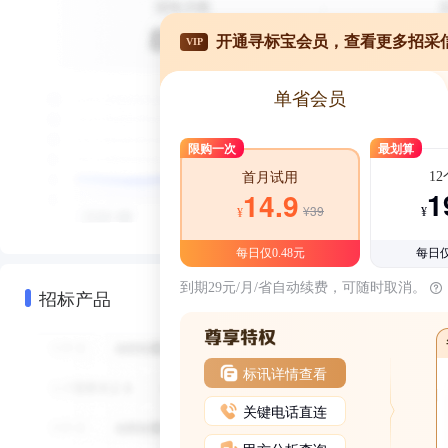
开通寻标宝会员，查看更多招采
VIP
单省会员
限购一次
最划算
1
首月试用
1
14.9
¥39
¥
¥
每日仅0.48元
每日仅
到期29元/月/省自动续费，可随时取消。
招标产品
标讯详情查看
关键电话直连