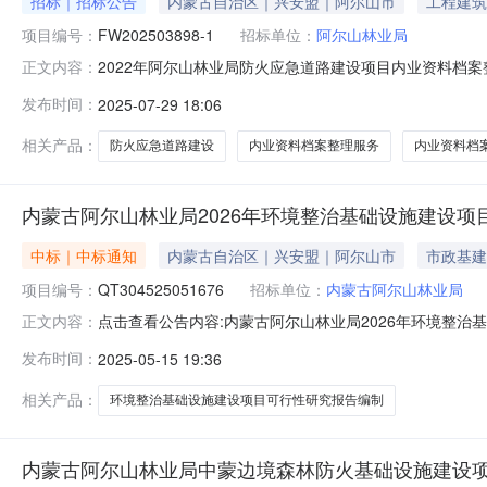
招标｜招标公告
内蒙古自治区｜兴安盟｜阿尔山市
工程建筑
项目编号：
FW202503898-1
招标单位：
阿尔山林业局
2022年阿尔山林业局防火应急道路建设项目内业资料档
正文内容：
图片、视频、附件等，均由挂牌方、招标方自行负责发布
发布时间：
2025-07-29 18:06
台不强制挂牌机构（单位）提供退换服务。采购公告2022年阿
FW202503898-1项目
相关产品：
防火应急道路建设
内业资料档案整理服务
内业资料档
内蒙古阿尔山林业局2026年环境整治基础设施建设项
中标｜中标通知
内蒙古自治区｜兴安盟｜阿尔山市
市政基建
项目编号：
QT304525051676
招标单位：
内蒙古阿尔山林业局
点击查看公告内容:内蒙古阿尔山林业局2026年环境整治
正文内容：
设项目可行性研究报告编制采购项目【网上竞价】（项目编号
发布时间：
2025-05-15 19:36
设计有限公司87,000.00公示时间为：2025年5
系方式，
相关产品：
环境整治基础设施建设项目可行性研究报告编制
内蒙古阿尔山林业局中蒙边境森林防火基础设施建设