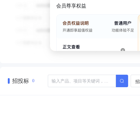
会员尊享权益
招投标
招
0