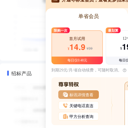
单省会员
限购一次
最划算
1
首月试用
1
14.9
¥39
¥
¥
每日仅0.48元
每日仅
到期29元/月/省自动续费，可随时取消。
招标产品
标讯详情查看
关键电话直连
甲方分析查询