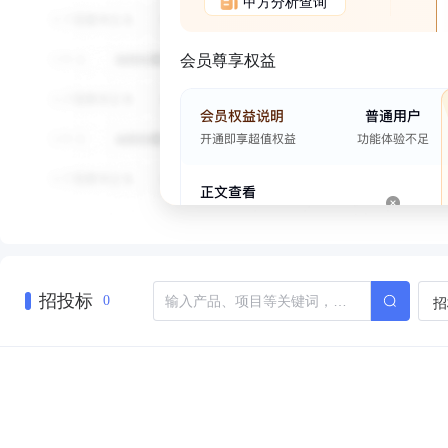
甲方分析查询
会员尊享权益
招投标
招
0