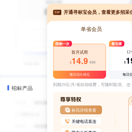
开通寻标宝会员，查看更多招采
VIP
单省会员
限购一次
最划算
1
首月试用
1
14.9
¥39
¥
¥
每日仅0.48元
每日仅
到期29元/月/省自动续费，可随时取消。
招标产品
标讯详情查看
关键电话直连