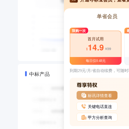
单省会员
限购一次
首月试用
14.9
¥39
¥
每日仅0.48元
到期29元/月/省自动续费，可随
中标产品
标讯详情查看
关键电话直连
甲方分析查询