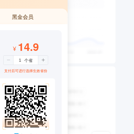
黑金会员
14.9
¥
支付后可进行选择生效省份