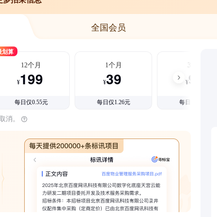
全国会员
最划算
12个月
1个月
3个月
199
39
99
¥
¥
¥
每日仅0.55元
每日仅1.26元
每日仅1.08元
时取消。