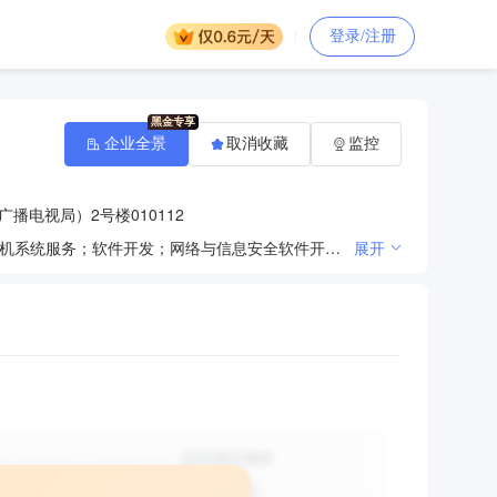
登录/注册
企业全景
取消收藏
监控
播电视局）2号楼010112
一般项目：技术服务、技术开发、技术咨询、技术交流、技术转让、技术推广；信息系统集成服务；计算机系统服务；软件开发；网络与信息安全软件开发；数据处理服务；安全技术防范系统设计施工服务；企业形象策划；信息咨询服务（不含许可类信息咨询服务）；办公设备耗材销售；计算机软硬件及辅助设备批发；计算机软硬件及辅助设备零售；办公用品销售；家用电器销售；通讯设备销售；电线、电缆经营；电子产品销售；机械设备销售；音响设备销售；智能车载设备销售。（除依法须经批准的项目外，凭营业执照依法自主开展经营活动）许可项目：建筑智能化工程施工；建筑智能化系统设计。（依法须经批准的项目，经相关部门批准后方可开展经营活动，具体经营项目以相关部门批准文件或许可证件为准）
展开