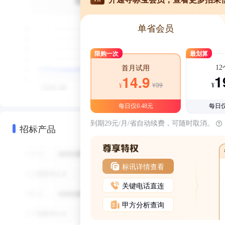
单省会员
限购一次
最划算
1
首月试用
1
14.9
¥39
¥
¥
每日仅0.48元
每日仅
到期29元/月/省自动续费，可随时取消。
招标产品
标讯详情查看
关键电话直连
甲方分析查询