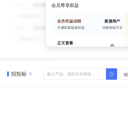
会员尊享权益
招投标
招
0