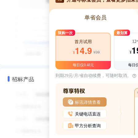
单省会员
限购一次
最划算
1
首月试用
1
14.9
¥39
¥
¥
每日仅0.48元
每日仅
到期29元/月/省自动续费，可随时取消。
招标产品
标讯详情查看
关键电话直连
甲方分析查询