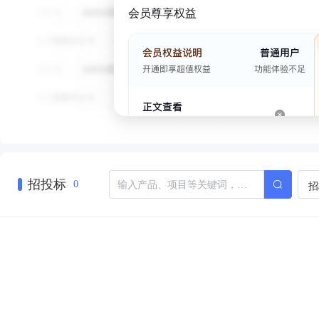
会员尊享权益
招投标
招
0