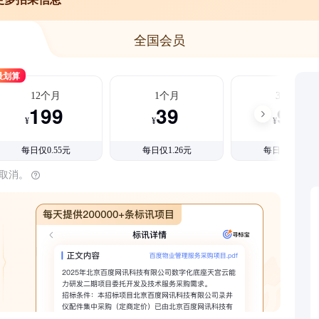
全国会员
最划算
12个月
1个月
3个月
199
39
99
¥
¥
¥
每日仅0.55元
每日仅1.26元
每日仅1.08元
时取消。