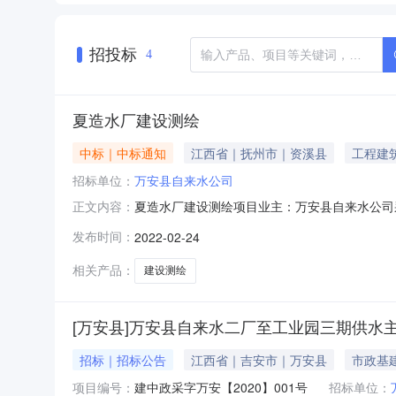
招投标
4
夏造水厂建设测绘
中标｜中标通知
江西省｜抚州市｜资溪县
工程建
招标单位：
万安县自来水公司
夏造水厂建设测绘项目业主：万安县自来水公司采
正文内容：
报价请点击https:\/\/jxswszjcs.jxzwfww.gov.cn\/jx
发布时间：
2022-02-24
相关产品：
建设测绘
[万安县]万安县自来水二厂至工业园三期供水
招标｜招标公告
江西省｜吉安市｜万安县
市政基
项目编号：
建中政采字万安【2020】001号
招标单位：