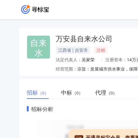
万安县自来水公司
自来
水
江西省 | 吉安市
注销
法定代表人：
吴家荣
注册资本：
14万
经营范围：
宗旨：发展城市供水事业，保障
招标
中标
代理
（0）
（0）
（0）
招标分析
开通寻标宝会员，查看
VIP