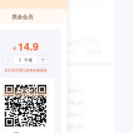
黑金会员
14.9
¥
支付后可进行选择生效省份