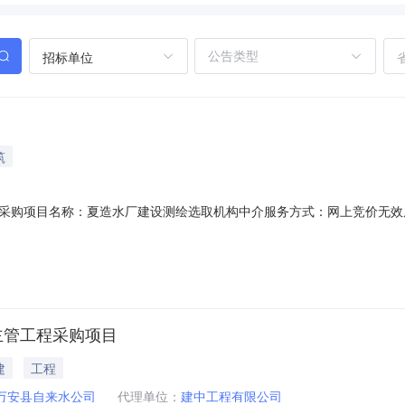
招标单位
筑
购项目名称：夏造水厂建设测绘选取机构中介服务方式：网上竞价无效原因：
-zjcs-qt\/bidResultNotice\/invalidProjectView\/360828MA35H5GN3220
主管工程采购项目
建
工程
万安县自来水公司
代理单位：
建中工程有限公司