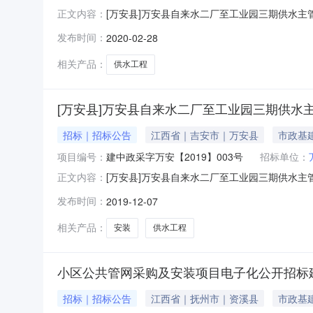
[万安县]万安县自来水二厂至工业园三期供水主管
正文内容：
字万安【2020】001号采购公告经万安县
发布时间：
2020-02-28
化公开招标采购，欢迎合格的投标人参加，有关
【2020】001号3、采购
相关产品：
供水工程
[万安县]万安县自来水二厂至工业园三期供水
招标｜招标公告
江西省｜吉安市｜万安县
市政基
项目编号：
建中政采字万安【2019】003号
招标单位：
[万安县]万安县自来水二厂至工业园三期供水主管
正文内容：
招标建中政采字万安【2019】003号采购
发布时间：
2019-12-07
装项目实行国内电子化公开招标采购，欢迎合格
编号：建中政采字万安【2
相关产品：
安装
供水工程
小区公共管网采购及安装项目电子化公开招标建
招标｜招标公告
江西省｜抚州市｜资溪县
市政基