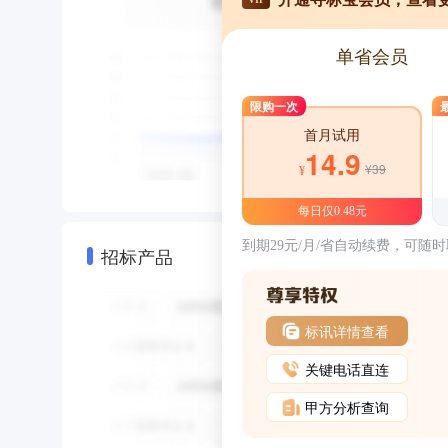
单省会员
限购一次
首月试用
14.9
¥39
¥
每日仅0.48元
到期29元/月/省自动续费，可随
招标产品
标讯详情查看
关键电话直连
甲方分析查询