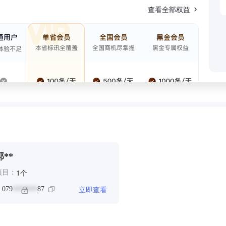
查看全部权益
郭**
个
1
项目：
立即查看
：
079
87
*******