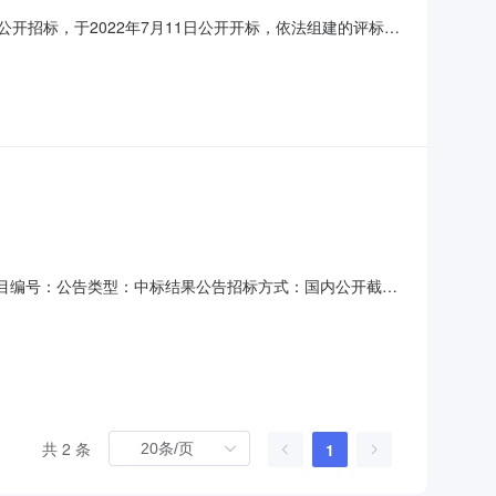
公开招标，于2022年7月11日公开开标，依法组建的评标委
安服务有限责任公司投标报价（不含税，元）：
含税，元）：6326923.36投标报价（含税，元）：
:58项目编号：公告类型：中标结果公告招标方式：国内公开截止
行股份有限公司湖南省分行湘西分行2020-2022年保安
0-2022年保安执勤服务外包项目（招标编号：06
共 2 条
1