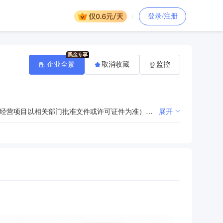
登录/注册
企业全景
取消收藏
监控
许可项目：保安服务；劳务派遣服务（依法须经批准的项目，经相关部门批准后方可开展经营活动，具体经营项目以相关部门批准文件或许可证件为准）一般项目：保安培训；安全系统监控服务；安全技术防范系统设计施工服务；物业管理；物业服务评估；集贸市场管理服务；企业管理；道路货物运输站经营；园林绿化工程施工；规划设计管理；消防器材销售；单位后勤管理服务；人力资源服务（不含职业中介活动、劳务派遣服务）（除依法须经批准的项目外，凭营业执照依法自主开展经营活动）。
展开