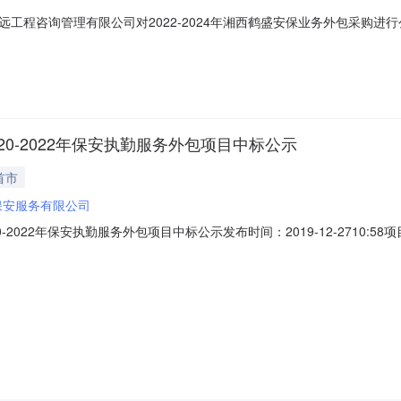
程咨询管理有限公司对2022-2024年湘西鹤盛安保业务外包采购进行
行评审，并推荐本项目中标候选人排名如下：第一名：湘西自治州远山保
518.60综合得分：91.60第二名：湘西南长城保安服务有限公司投标报价（不
0-2022年保安执勤服务外包项目中标公示
首市
保安服务有限公司
2022年保安执勤服务外包项目中标公示发布时间：2019-12-2710
区：湖南省招标产品：保安服务所属行业：;居民服务和其它服务业;交通银
3115206）中标候选人公示交通银行股份有限公司湖南省分行湘西分行202