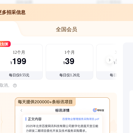
更多招采信息
全国会员
最划算
12个月
1个月
3个月
199
39
99
¥
¥
¥
每日仅0.55元
每日仅1.26元
每日仅1.08元
时取消。