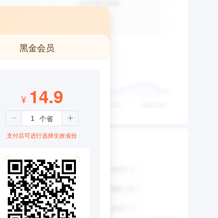
黑金会员
14.9
¥
支付后可进行选择生效省份