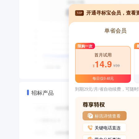
开通寻标宝会员，查看
VIP
单省会员
限购一次
首月试用
14.9
¥39
¥
每日仅0.48元
到期29元/月/省自动续费，可随
招标产品
标讯详情查看
关键电话直连