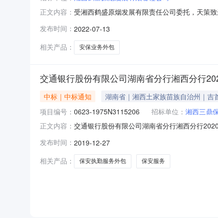
受湘西鹤盛原烟发展有限责任公司委托，天策致远工
正文内容：
员会按照招标文件确定的评标原则和评标办法进
发布时间：
2022-07-13
6311810.00投标报价（含税，元）：6690
6706542.0
相关产品：
安保业务外包
交通银行股份有限公司湖南省分行湘西分行202
中标｜中标通知
湖南省｜湘西土家族苗族自治州｜吉
项目编号：
0623-1975N3115206
招标单位：
湘西三鼎
交通银行股份有限公司湖南省分行湘西分行2020-
正文内容：
时间：招标机构：湖南省招标有限责任公司招标地
发布时间：
2019-12-27
执勤服务外包项目（招标编号：0623-1975N
相关产品：
保安执勤服务外包
保安服务