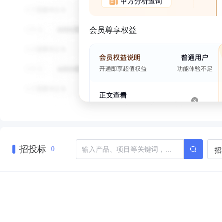
甲方分析查询
会员尊享权益
招投标
招
0