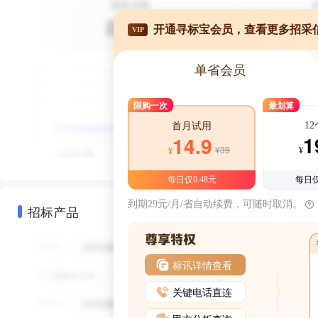
开通寻标宝会员，查看更多招采
VIP
单省会员
限购一次
最划算
1
首月试用
1
14.9
¥39
¥
¥
每日仅0.48元
每日仅
到期29元/月/省自动续费，可随时取消。
招标产品
标讯详情查看
关键电话直连