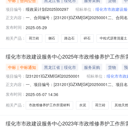
中标｜合同公告
黑龙江省｜绥化市
服务采购
货物
中
项目编号：
绥政采计划[2025]00297
招标单位：
绥化市市政建设服
一、合同编号：[231201]GZXM[GK]20250001二、
正文内容：
市政维修养护工作所需材料及人工采购五、合同主体采购人（
发布时间：
2025-05-29
区信财建材经销处地址：黑龙江省绥化市北林区嘉美小区一期2
相关产品：
荷兰砖
侧石
路边石
碎石
中粒式沥青混凝土
绥化市市政建设服务中心2025年市政维修养护工作
中标｜中标通知
黑龙江省｜绥化市
服务采购
货物
预
项目编号：
[231201]GZXM[GK]20250001
招标单位：
绥化市市政
一、项目编号：[231201]GZXM[GK]2025000
正文内容：
供应商名称供应商地址中标（成交）金额绥化市北林区信财建材经
发布时间：
2025-05-07 14:36
修养护工作所需材料及人工采购):货物类（绥化市北林区信
相关产品：
市政维修养护工作所需材料
水泥
荷兰砖
其他天
绥化市市政建设服务中心2023年市政维修养护工作