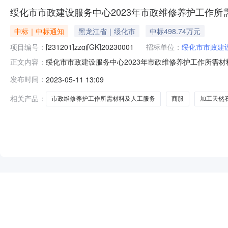
绥化市市政建设服务中心2023年市政维修养护工作
中标｜中标通知
黑龙江省｜绥化市
中标498.74万元
项目编号：
[231201]zzgj[GK]20230001
招标单位：
绥化市市政建
绥化市市政建设服务中心2023年市政维修养护工作所需材料及人
正文内容：
及人工服务采购三、采购结果合同包1(2023年市政维修
发布时间：
2023-05-11 13:09
市鑫达劳务派遣有限公司)黑龙江省绥化市北林区嘉美小区一期2
相关产品：
市政维修养护工作所需材料及人工服务
商服
加工天然
NEW
HOT
5折起