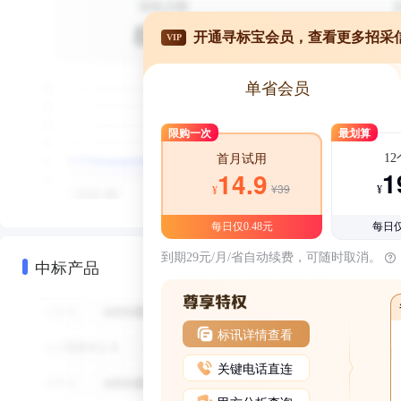
开通寻标宝会员，查看更多招采
VIP
单省会员
限购一次
最划算
1
首月试用
1
14.9
¥39
¥
¥
每日仅0.48元
每日仅
到期29元/月/省自动续费，可随时取消。
中标产品
标讯详情查看
关键电话直连