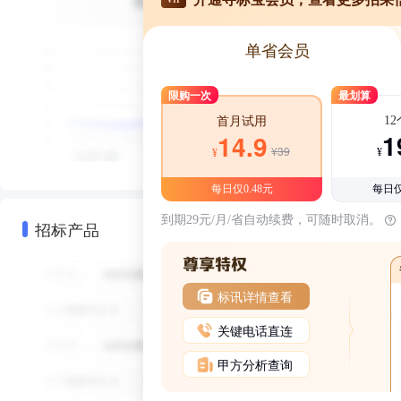
单省会员
限购一次
最划算
1
首月试用
1
14.9
¥39
¥
¥
每日仅0.48元
每日仅
到期29元/月/省自动续费，可随时取消。
招标产品
标讯详情查看
关键电话直连
甲方分析查询