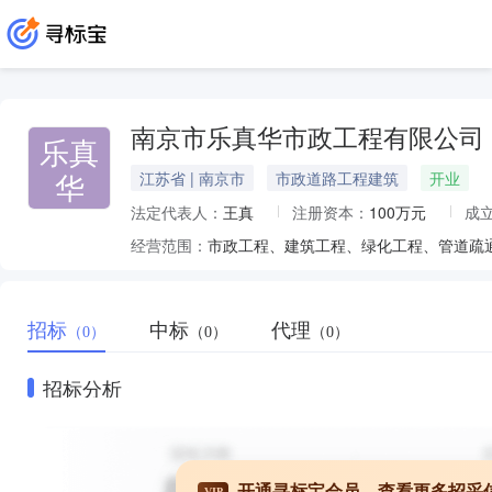
南京市乐真华市政工程有限公司
乐真
华
江苏省 | 南京市
市政道路工程建筑
开业
法定代表人：
王真
注册资本：
100万元
成
经营范围：
招标
中标
代理
（0）
（0）
（0）
招标分析
开通寻标宝会员，查看更多招采
VIP