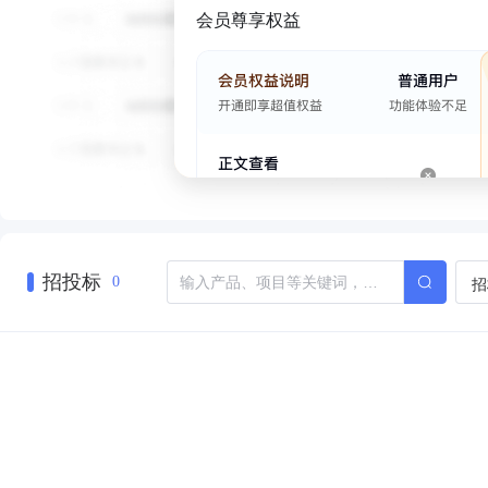
会员尊享权益
招投标
招
0