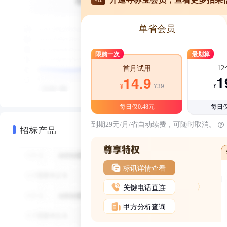
单省会员
限购一次
最划算
1
首月试用
1
14.9
¥39
¥
¥
每日仅0.48元
每日仅
到期29元/月/省自动续费，可随时取消。
招标产品
标讯详情查看
关键电话直连
甲方分析查询