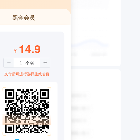
黑金会员
14.9
¥
支付后可进行选择生效省份