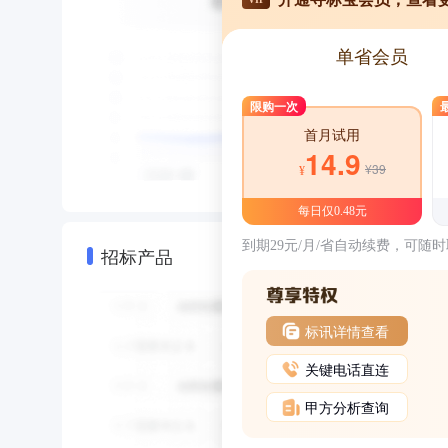
单省会员
限购一次
首月试用
14.9
¥39
¥
每日仅0.48元
到期29元/月/省自动续费，可随
招标产品
标讯详情查看
关键电话直连
甲方分析查询