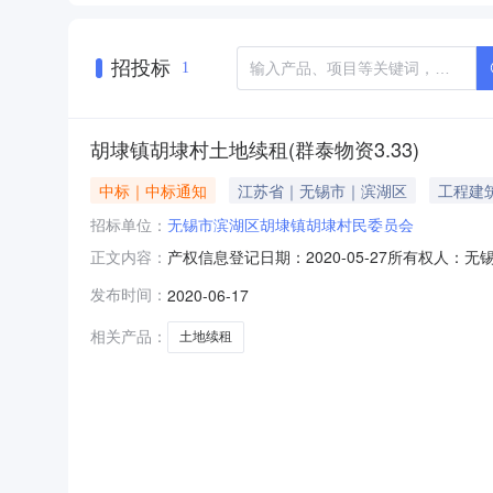
招投标
1
胡埭镇胡埭村土地续租(群泰物资3.33)
中标｜中标通知
江苏省｜无锡市｜滨湖区
工程建
招标单位：
无锡市滨湖区胡埭镇胡埭村民委员会
产权信息登记日期：2020-05-27所有权
正文内容：
人：权证名称：权属类型：集体是否存在其他权
发布时间：
2020-06-17
件1.jpg村民代表大会意见表：村民(成员)代表意
相关产品：
土地续租