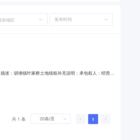
省份地区
项目描述：胡埭镇叶家桥土地续租补充说明：承包权人：经营权
易项目审批表扫描件2.jpg农村产权交易项目审批表扫描
描件2.jpg转让人信息单位名称/姓名：无锡市滨湖区胡埭镇胡埭
共 1 条
1