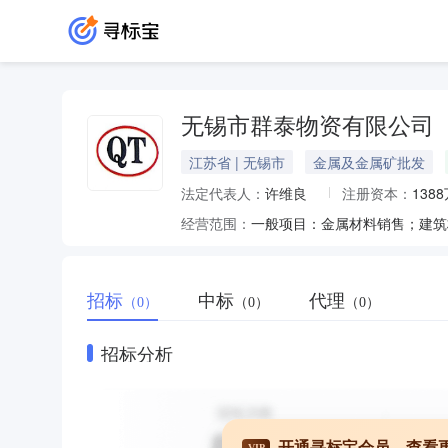
无锡市群泰物资有限公司
江苏省 | 无锡市
金属及金属矿批发
法定代表人：
许维良
注册资本：
138
经营范围：
招标
中标
代理
（0）
（0）
（0）
招标分析
开通寻标宝会员，查看
VIP