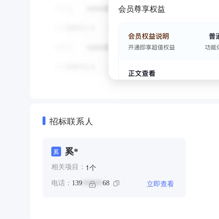
会员尊享权益
招标联系人
奚*
奚
个
1
相关项目：
立即查看
电话：
139
68
******