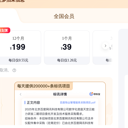
全国会员
最划算
12个月
1个月
3个月
199
39
99
¥
¥
¥
每日仅0.55元
每日仅1.26元
每日仅1.08元
时取消。