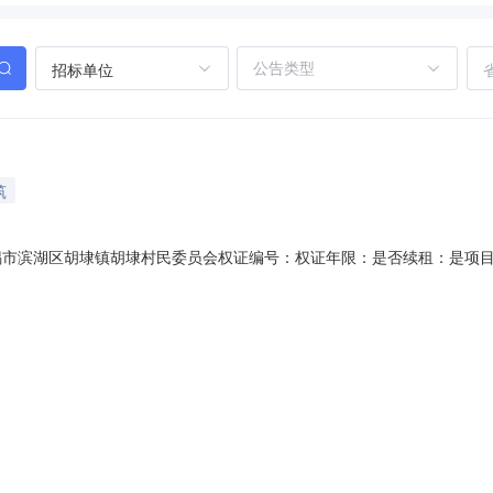
招标单位
筑
人：无锡市滨湖区胡埭镇胡埭村民委员会权证编号：权证年限：是否续租：是
利人：否他项权利人：他项权利内容：项目审批信息项目审批表：农村产权交
见扫描件3.jpg村民(成员)代表意见扫描件1.jpg村民(成员)代表意见扫