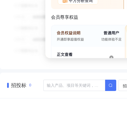
甲方分析查询
会员尊享权益
招投标
招
0