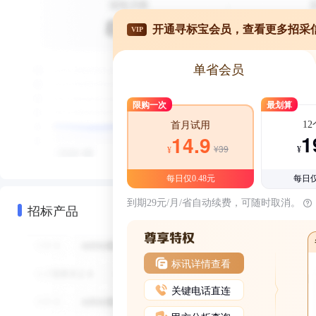
开通寻标宝会员，查看更多招采
VIP
单省会员
限购一次
最划算
1
首月试用
1
14.9
¥39
¥
¥
每日仅0.48元
每日仅
到期29元/月/省自动续费，可随时取消。
招标产品
标讯详情查看
关键电话直连