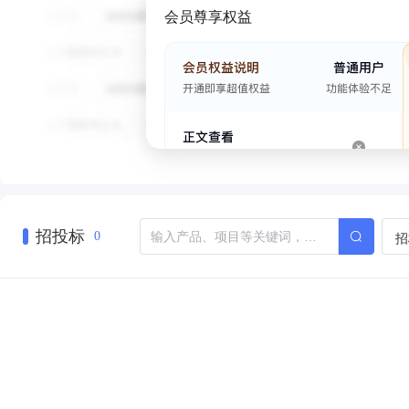
会员尊享权益
招投标
招
0