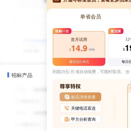
单省会员
限购一次
最划算
1
首月试用
1
14.9
¥39
¥
¥
每日仅0.48元
每日仅
到期29元/月/省自动续费，可随时取消。
招标产品
标讯详情查看
关键电话直连
甲方分析查询