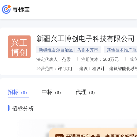
新疆兴工博创电子科技有限公司
兴工
博创
新疆维吾尔自治区 | 乌鲁木齐市
其他技术推广服
法定代表人：
范霞
注册资本：
500万元
成
经营范围：
招标
中标
代理
（0）
（0）
（0）
招标分析
开通寻标宝会员，查看更多招采
VIP